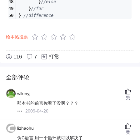
		}
//else
	}
//for
} 
//difference
给本帖投票
116
7
打赏
全部评论
wllenyj
赞
那本书的前言你看了没啊？？？
2009-04-20
lizhaohu
赞
伪C语言,用一个循环就可以解决了