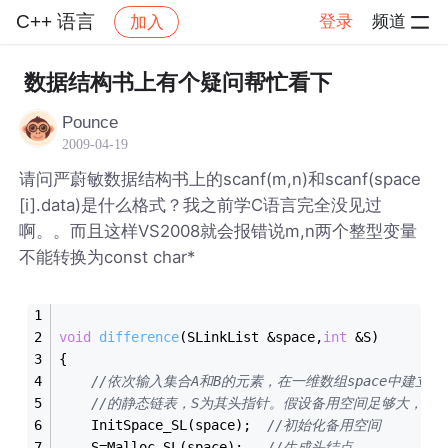
C++ 语言
登录
频道
加入
帖子详情
社区
C++ 语言
数据结构书上有个疑问帮忙看下
Pounce
2009-04-19
请问严蔚敏数据结构书上的scanf(m,n)和scanf(space
[i].data)是什么格式？我之前学C语言完全没见过
啊。。而且这样VS2008就会报错说m,n两个整型变量
不能转换为const char*
void
difference
(SLinkList &space,
int
 &S)
{
//依次输入集合A和B的元素，在一维数组space中建立表示
//的静态链表，S为其头指针。假设备用空间足够大，space
	InitSpace_SL(space);  
//初始化备用空间
	S=Malloc_SL(space);   
//生成头结点