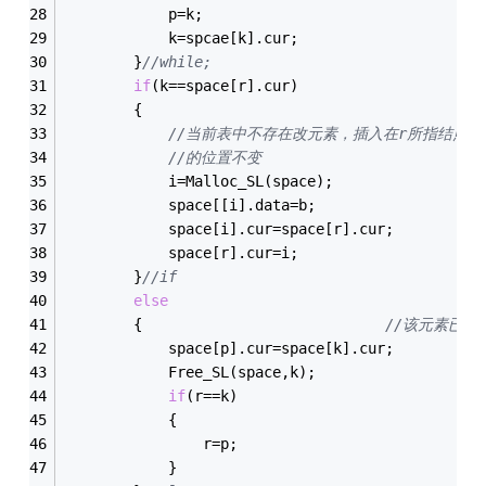
			p=k;
			k=spcae[k].cur;
		}
//while;
if
(k==space[r].cur)
		{
//当前表中不存在改元素，插入在r所指结点之
//的位置不变
			i=Malloc_SL(space);
			space[[i].data=b;
			space[i].cur=space[r].cur;
			space[r].cur=i;
		}
//if
else
		{                            
//该元素已在
			space[p].cur=space[k].cur;
			Free_SL(space,k);
if
(r==k)
			{
				r=p;
			}