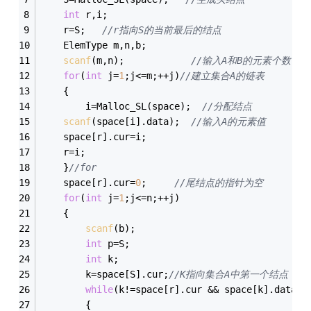
int
 r,i;
	r=S;   
//r指向S的当前最后的结点
	ElemType m,n,b;
scanf
(m,n);            
//输入A和B的元素个数
for
(
int
 j=
1
;j<=m;++j)
//建立集合A的链表
	{
		i=Malloc_SL(space);  
//分配结点
scanf
(space[i].data);  
//输入A的元素值
	space[r].cur=i;  
	r=i;
	}
//for
	space[r].cur=
0
;     
//尾结点的指针为空
for
(
int
 j=
1
;j<=n;++j)
	{
scanf
(b);
int
 p=S;
int
 k;
		k=space[S].cur;
//K指向集合A中第一个结点
while
(k!=space[r].cur && space[k].data!=
		{