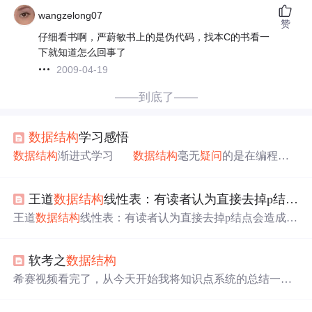
wangzelong07
赞
仔细看书啊，严蔚敏书上的是伪代码，找本C的书看一
下就知道怎么回事了
2009-04-19
——到底了——
数据结构
学习感悟
数据结构
渐进式学习
数据结构
毫无
疑问
的是在编程上
非常重要的一部分内容，在我的学习过程中，我经历了迷
茫，入门，熟悉等阶段，我以个人经历为例子，讲解一下
王道
数据结构
线性表：有读者认为直接去掉p结点会造成断链？
我对
数据结构
从惧怕到熟悉的过程。 我是一个学习编
程主动性很强的人，大二上学期，我知道了
数据结构
这门
王道
数据结构
线性表：有读者认为直接去掉p结点会造成断
课程对于编程的重要性，加上自己自学完了C语言，就开
链？ 我用图解的方式来说明一下，文字有点多，看起来比
始在网络上查找资料学习
数据结构
了，一开始光靠自己
较眼疼，但是内容不多，希望能对你有帮助。
书上
的代码
看，进度真的很慢很慢，一开始
软考之
数据结构
解释 我们对Markdown编辑器进行了一些功能拓展与语法
支持，除了标准的Markdown编辑器功能，我们 2. 在创作
希赛视频看完了，从今天开始我将知识点系统的总结一
中心设置你喜爱的代码高亮样式，Markdown 将代码片显
下，根据考试大纲的要求程度，合理的备战软考。 第一部
示选择的高亮样式 进行展示； 3. 增加了 图片拖拽 功能，
分-
数据结构
下面是我自己画的一张图，先来个宏观的掌