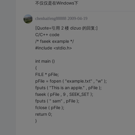
不仅仅是在Windows下
chenhaifeng88888
2009-04-19
[Quote=引用 2 楼 dizuo 的回复:]
C/C++ code
/* fseek example */
#include <stdio.h>
int main ()
{
FILE * pFile;
pFile = fopen ( "example.txt" , "w" );
fputs ( "This is an apple." , pFile );
fseek ( pFile , 9 , SEEK_SET );
fputs ( " sam" , pFile );
fclose ( pFile );
return 0;
}