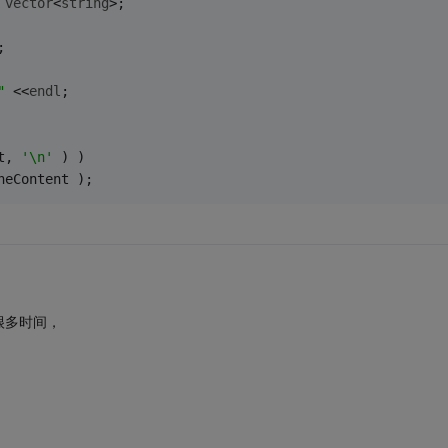
vector
<
string
>;
;
"
 <<
endl
;
t, 
'\n'
 ) )
neContent );
很多时间，
。