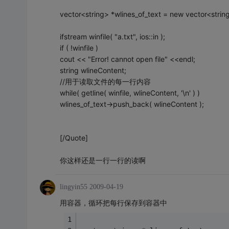
vector<string> *wlines_of_text = new vector<strin
ifstream winfile( "a.txt", ios::in );
if ( !winfile )
cout << "Error! cannot open file" <<endl;
string wlineContent;
//用于读取文件的每一行内容
while( getline( winfile, wlineContent, '\n' ) )
wlines_of_text->push_back( wlineContent );
[/Quote]
你这样还是一行一行的读啊
lingyin55
2009-04-19
用容器，循环把每行保存到容器中