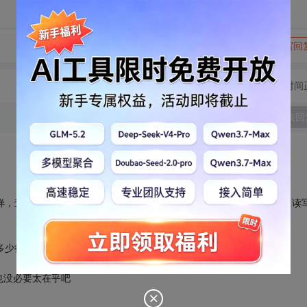
转发到动态
举报
写回
切换为时间
发表回
，查MSDN）；而且，如果不同时read,write，没有seek的必要呀，读
多少行~ 即读一大块后，需要自己在内存中处理，一行行提取（有
也没必要太在乎吧