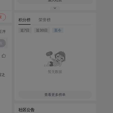
复
积分榜
荣誉榜
近7日
近30日
至今
正序
复
暂无数据
写之
查看更多榜单
社区公告