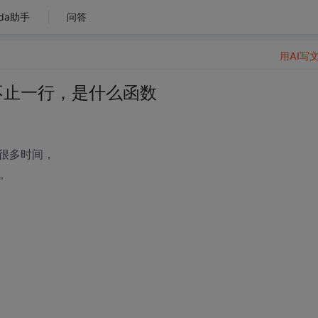
da助手
问答
用AI写
是不止一行，是什么函数
很多时间，
行。