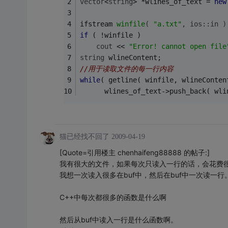
vector
<
string
> *wlines_of_text = 
new
ifstream 
winfile
( 
"a.txt"
, ios::in )
if
 ( !winfile )
cout
 << 
"Error! cannot open file
string
 wlineContent;
//用于读取文件的每一行内容
while
( getline( winfile, wlineConten
      wlines_of_text->push_back( wli
猫已经找不回了
2009-04-19
[Quote=引用楼主 chenhaifeng88888 的帖子:]
我有很大的文件，如果每次只读入一行的话，会花费
我想一次读入很多在buf中，然后在buf中一次读一行
C++中每次都很多的函数是什么啊
然后从buf中读入一行是什么函数啊。