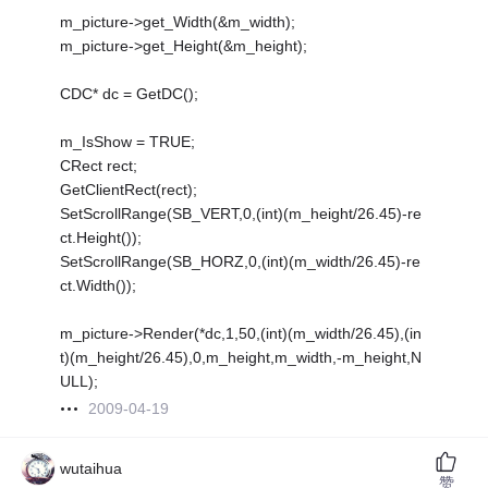
m_picture->get_Width(&m_width);
m_picture->get_Height(&m_height);
CDC* dc = GetDC();
m_IsShow = TRUE;
CRect rect;
GetClientRect(rect);
SetScrollRange(SB_VERT,0,(int)(m_height/26.45)-re
ct.Height());
SetScrollRange(SB_HORZ,0,(int)(m_width/26.45)-re
ct.Width());
m_picture->Render(*dc,1,50,(int)(m_width/26.45),(in
t)(m_height/26.45),0,m_height,m_width,-m_height,N
ULL);
2009-04-19
wutaihua
赞