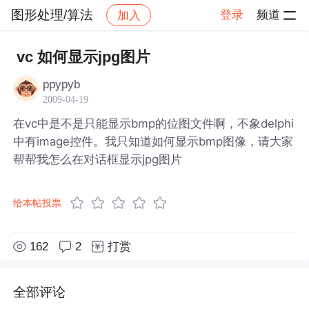
图形处理/算法
登录
频道
加入
帖子详情
社区
图形处理/算法
vc 如何显示jpg图片
ppypyb
2009-04-19
在vc中是不是只能显示bmp的位图文件啊，不象delphi
中有image控件。我只知道如何显示bmp图像，请大家
帮帮我怎么在对话框显示jpg图片
给本帖投票
162
2
打赏
全部评论