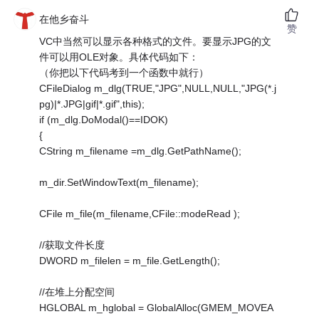
在他乡奋斗
赞
VC中当然可以显示各种格式的文件。要显示JPG的文
件可以用OLE对象。具体代码如下：
（你把以下代码考到一个函数中就行）
CFileDialog m_dlg(TRUE,"JPG",NULL,NULL,"JPG(*.j
pg)|*.JPG|gif|*.gif",this);
if (m_dlg.DoModal()==IDOK)
{
CString m_filename =m_dlg.GetPathName();
m_dir.SetWindowText(m_filename);
CFile m_file(m_filename,CFile::modeRead );
//获取文件长度
DWORD m_filelen = m_file.GetLength();
//在堆上分配空间
HGLOBAL m_hglobal = GlobalAlloc(GMEM_MOVEA