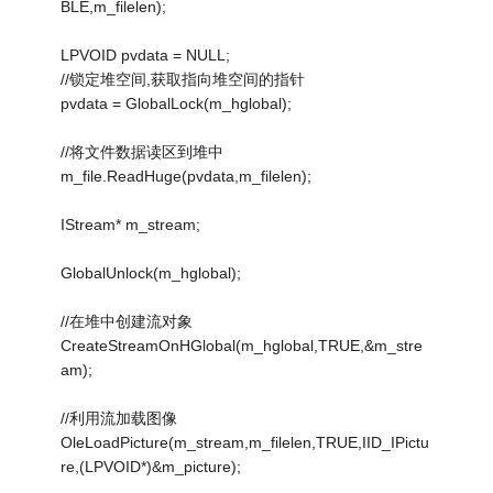
BLE,m_filelen);
LPVOID pvdata = NULL;
//锁定堆空间,获取指向堆空间的指针
pvdata = GlobalLock(m_hglobal);
//将文件数据读区到堆中
m_file.ReadHuge(pvdata,m_filelen);
IStream* m_stream;
GlobalUnlock(m_hglobal);
//在堆中创建流对象
CreateStreamOnHGlobal(m_hglobal,TRUE,&m_stre
am);
//利用流加载图像
OleLoadPicture(m_stream,m_filelen,TRUE,IID_IPictu
re,(LPVOID*)&m_picture);