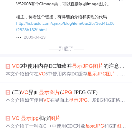
VS2008有个CImage类，可以直接添加Image图片。
楼主，你看这个链接，有详细的介绍和实现的代码
http://hi.baidu.com/cjmxp/blog/item/0ac2b73ed41c06
f2828b132f.html
2009-04-19
——到底了——
VC
6中使用内存DC加载并
显示
JPG
图片
的注意事项
本文介绍如何在
VC
6中使用内存DC缓存
显示
JPG
图片
，并
提供了一个实用的函数，该函数能够根据需求按
图片
原始
尺寸或DC大小进行缩放
显示
。
(二)
VC
界面
显示
图片
(
JPG
JPEG GIF)
本文介绍如何使用
VC
在界面上
显示
JPG
、JPEG和GIF格式
的
图片
，包括选择文件、加载到内存及屏幕渲染等步骤。
VC
显示
jpg
和gif
图片
本文介绍了一种在C++中使用CDC对象
显示
JPG
和GIF
图片