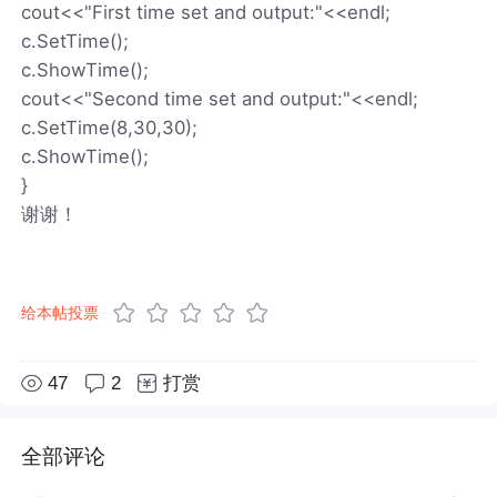
cout<<"First time set and output:"<<endl;
c.SetTime();
c.ShowTime();
cout<<"Second time set and output:"<<endl;
c.SetTime(8,30,30);
c.ShowTime();
}
谢谢！
给本帖投票
47
2
打赏
全部评论