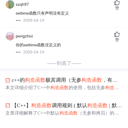
szqh97
赞
settime函数只有声明没有定义
2009-04-19
pengzhixi
赞
你的settime函数没定义的
2009-04-19
——到底了——
c++的
构造函数
极其调用（无参
构造函数
，有参
构造
本文详细介绍了C++中
构造函数
的使用，包括无参
构造函
数
、有参
构造函数
和拷贝
构造函数
的调用方式及应用场
景。同时，还探讨了
构造函数
在对象初始化中的作用，以
【C++】
构造函数
调用规则 ( 默认
构造函数
| 默认无参
及如何通过
构造函数
进行内存分配。
文章详细解释了C++中默认
构造函数
（无参和拷贝）的自
动提供机制，以及当自定义
构造函数
时对默认
构造函数
的
影响。还讨论了
构造函数
调用的规则和示例，指出编译器