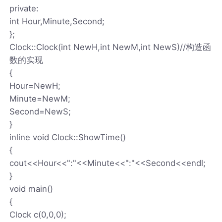
private:
int Hour,Minute,Second;
};
Clock::Clock(int NewH,int NewM,int NewS)//构造函
数的实现
{
Hour=NewH;
Minute=NewM;
Second=NewS;
}
inline void Clock::ShowTime()
{
cout<<Hour<<":"<<Minute<<":"<<Second<<endl;
}
void main()
{
Clock c(0,0,0);