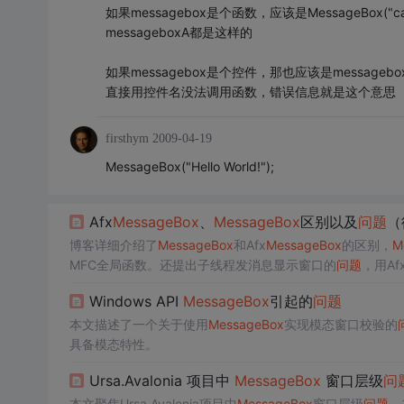
如果messagebox是个函数，应该是MessageBox("capti
messageboxA都是这样的
如果messagebox是个控件，那也应该是messagebox的
直接用控件名没法调用函数，错误信息就是这个意思
firsthym
2009-04-19
MessageBox("Hello World!");
Afx
MessageBox
、
MessageBox
区别以及
问题
（
博客详细介绍了
MessageBox
和Afx
MessageBox
的区别，
M
MFC全局函数。还提出子线程发消息显示窗口的
问题
，用Af
Windows API
MessageBox
引起的
问题
本文描述了一个关于使用
MessageBox
实现模态窗口校验的
具备模态特性。
Ursa.Avalonia 项目中
MessageBox
窗口层级
问
本文聚焦Ursa.Avalonia项目中
MessageBox
窗口层级
问题
。