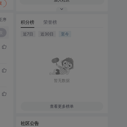
复
正序
积分榜
荣誉榜
复
近7日
近30日
至今
暂无数据
查看更多榜单
社区公告