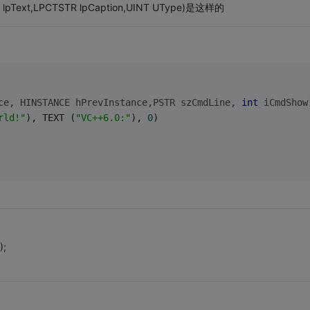
pText,LPCTSTR lpCaption,UINT UType)是这样的
ce, HINSTANCE hPrevInstance,PSTR szCmdLine, 
int
 iCmdShow
rld!"
), TEXT (
"VC++6.0:"
), 
0
)
);