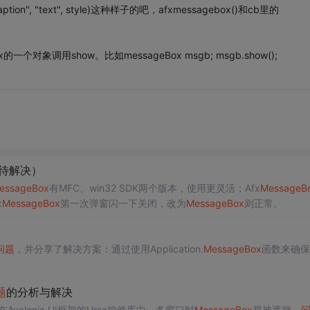
on", "text", style)这种样子的吧，afxmessagebox()和cb里的
一个对象调用show。比如messageBox msgb; msgb.show();
待解决）
essageBox
有MFC、win32 SDK两个版本，使用更灵活；Afx
MessageB
x
MessageBox
第一次弹窗闪一下关闭，改为
MessageBox
则正常。
问题
，并分享了解决方案：通过使用Application.
MessageBox
函数来确保
题
的分析与解决
在Avalonia UI框架的Ursa控件库中，多窗口时
MessageBox
易被遮挡。