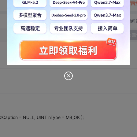
转发到动态
举报
写回
切换为时间
发表回
zCaption = NULL, UINT nType = MB_OK );