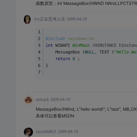
函数原型：int MessageBox(HWND hWnd,LPCTSTR l
小y正在思考人生
2009-04-19
#
include
<windows.h>
int
 WINAPI 
WinMain
(HINSTANCE hInstan
    MessageBox (
NULL
, TEXT (
"Hello Wo
return
0
 ;
}
airtrack
2009-04-19
MessageBox(hWnd, L"hello world!", L"test", MB_OK
具体可以查看MSDN
fairchild811
2009-04-19