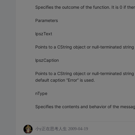
Specifies the outcome of the function. It is 0 if 
Parameters
lpszText
Points to a CString object or null-terminated strin
lpszCaption
Points to a CString object or null-terminated strin
default caption “Error” is used.
nType
Specifies the contents and behavior of the messa
小y正在思考人生
2009-04-19