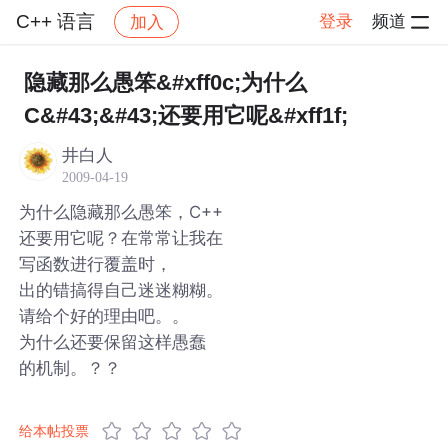
C++ 语言
登录
频道
加入
帖子详情
社区
C++ 语言
隐藏那么愚笨&#xff0c;为什么
C&#43;&#43;还要用它呢&#xff1f;
井白人
2009-04-19
为什么隐藏那么愚笨，C++
还要用它呢？在常常让我在
写函数进行覆盖时，
出的错搞得自己迷迷糊糊。
请给个好的理由吧。。
为什么还要保留这样愚蠢
的机制。？？
给本帖投票