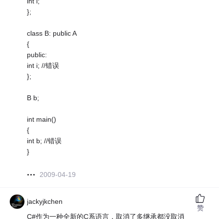
int i;
};
class B: public A
{
public:
int i; //错误
};
B b;
int main()
{
int b; //错误
}
2009-04-19
jackyjkchen
赞
C#作为一种全新的C系语言，取消了多继承都没取消