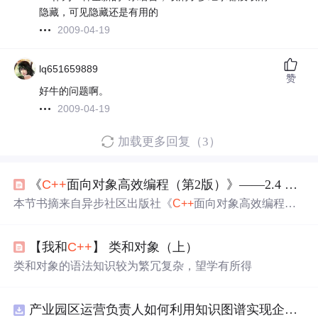
隐藏，可见隐藏还是有用的
2009-04-19
lq651659889
赞
好牛的问题啊。
2009-04-19
加载更多回复（3）
《
C++
面向对象高效编程（第2版）》——2.4 保护实现
本节书摘来自异步社区出版社《
C++
面向对象高效编程
（第2版）》一书中的第章，第2.4节，作者： 【美】Kaysh
av Dattatri，更多章节内容可以访问云栖社区“异步社区”公
【我和
C++
】 类和对象（上）
众号查看。 2.4 保护实现
C++
面向对象高效编程（第2版）
传统的面向过程编程，缺乏对实现者的保护。如果实现在
类和对象的语法知识较为繁冗复杂，望学有所得
生存期内无法保证自身的完整性，这样的实现则毫无用
处。假如有人篡改了...
产业园区运营负责人如何利用知识图谱实现企业精准对接与协同？.docx