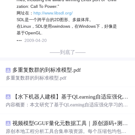
zation: Call To Power."
网址在：
http://www.libsdl.org/
SDL是一个跨平台的2D图形、多媒体库。
在Linux，SDL使用xwindows，在Windows下，好像是
基于OpenGL.
2009-04-20
——到底了——
多重复数群的到标准模型.pdf
多重复数群的到标准模型.pdf
【水下机器人建模】基于QLearning自适应强化学习PID控制器在AUV中的应用研究（Matlab代码实现）
内容概要：本文研究了基于QLearning自适应强化学习的PI
D控制器在自主水下航行器（AUV）中的应用，通过Matla
b代码实现了对水下机器人的动力学建模与运动控制。重点
视频模型GGUF量化元数据工具｜原创源码+测试+离线报告
探讨了将强化学习算法QLearning与传统PID控制相结合的
方法，以提升AUV在复杂、时变及非线性水下环境中的自
原创本地工程分析工具合集单项资源。每个压缩包均包含