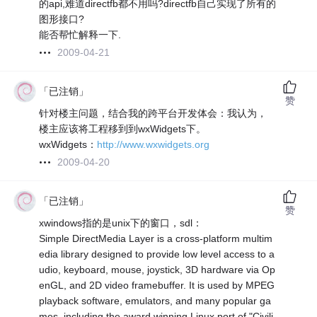
的api,难道directfb都不用吗?directfb自己实现了所有的
图形接口?
能否帮忙解释一下.
2009-04-21
「已注销」
赞
针对楼主问题，结合我的跨平台开发体会：我认为，
楼主应该将工程移到到wxWidgets下。
wxWidgets：
http://www.wxwidgets.org
2009-04-20
「已注销」
赞
xwindows指的是unix下的窗口，sdl：
Simple DirectMedia Layer is a cross-platform multim
edia library designed to provide low level access to a
udio, keyboard, mouse, joystick, 3D hardware via Op
enGL, and 2D video framebuffer. It is used by MPEG
playback software, emulators, and many popular ga
mes, including the award winning Linux port of "Civili