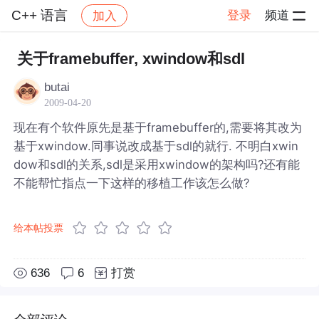
C++ 语言
登录
频道
加入
帖子详情
社区
C++ 语言
关于framebuffer, xwindow和sdl
butai
2009-04-20
现在有个软件原先是基于framebuffer的,需要将其改为
基于xwindow.同事说改成基于sdl的就行. 不明白xwin
dow和sdl的关系,sdl是采用xwindow的架构吗?还有能
不能帮忙指点一下这样的移植工作该怎么做?
给本帖投票
636
6
打赏