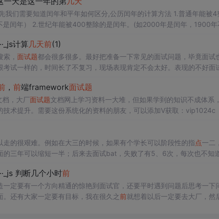
断这一天是这一年的第
几天
先我们需要知道闰年和平年如何区分,公历闰年的计算方法 1.普通年能被4
不是闰年） 2.世纪年能被400整除的是闰年。(如2000年是闰年，1900
除172800则是闰年 闰年的二月为29天，平年的为28天.而在...
··_js计算
几天
前
(1)
搜索，
面试题
都会很多很多。最好把准备一下常见的面试问题，毕竟面试
跟考试一样的，时间长了不复习，现场表现肯定不会太好。表现的不好面
厂
前
端
面试题
解析+核心总结学习笔记+真实项目实战+最新讲解视频】96
前
，
前
端framework
面试题
vaScript，浏览器，性能优化//获取当
前
时间毫秒。
文档，大厂
面试题
文档网上学习资料一大堆，但如果学到的知识不成体系
术提升。需要这份系统化的资料的朋友，可以添加V获取：vip1024c 
你是正从事IT行业的老鸟或是对IT行业感兴趣的新人，都欢迎加入我们
导），让我们一起学习成长！
以走的很艰难。例如在大三的时候，如果有个学长可以阶段性的指
点
一二
面的三年可以缩短一半；后来去面试bat，失败了有5、6次，每次也不知
，回来学习和完善，当你真正去招人的时候，你就会知道面试记录是多么
··_js 判断几个小时
前
总是没有成长，就会被定义为缺乏潜力。
造一定要有一个方向精通的惊艳到面试官，还要平时遇到问题后思考一下
面。还有大家一定要有目标，我在很久之
前
就想着以后一定要去大厂，然
一
点
才有机会，所以才有恒心一直学下去。开源分享：【大厂
前
端
面试题
，时，天，周，半个月，一个月用毫秒表示//获取当
前
时间毫秒。