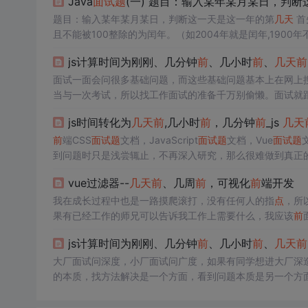
Java
面试题
(一) 题目：输入某年某月某日，判
题目：输入某年某月某日，判断这一天是这一年的第
几天
首
且不能被100整除的为闰年。（如2004年就是闰年,1900年
闰年) 3.对于数值很大的年份,这年如果能整除3200，并且能整
js计算时间为刚刚、几分钟
前
、几小时
前
、
几天
前
面试一面会问很多基础问题，而这些基础问题基本上在网上
当与一次考试，所以找工作面试的准备千万别偷懒。面试就
不可能说，我猜他没发挥好，我录用他吧。开源分享：【大
js时间转化为
几天
前
,几小时
前
，几分钟
前
_js
几天
端
面试题
：常用算法
面试题
：内容主要包括HTML，CSS，Ja
前
端CSS
面试题
文档，JavaScript
面试题
文档，Vue
面试题
到问题时只是浅尝辄止，不再深入研究，那么很难做到真正的技
注
前
端）一个人可以走的很快，但一群人才能走的更远！不论
vue过滤器--
几天
前
、几周
前
，可视化
前
端开发
圈子（技术交流、学习资源、职场吐槽、大厂内推、面试辅
我在成长过程中也是一路摸爬滚打，没有任何人的指
点
，所
果有已经工作的师兄可以告诉我工作上需要什么，我应该
前
体是什么原因，都是靠面试回忆去猜测可能是哪方面的问题
js计算时间为刚刚、几分钟
前
、几小时
前
、
几天
前
要，面试官可以从面试记录里看到你的成长，总是去面试，
大厂面试问深度，小厂面试问广度，如果有同学想进大厂深
的本质，找方法解决是一个方面，看到问题本质是另一个方
默努力，每天看一些大佬们的文章，总是觉得只有再学深入
+核心总结学习笔记+真实项目实战+最新讲解视频】//把分