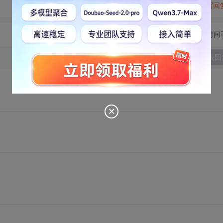
转发到动态
举报
写回
切换为时间
发表回