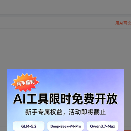
用AI写
。