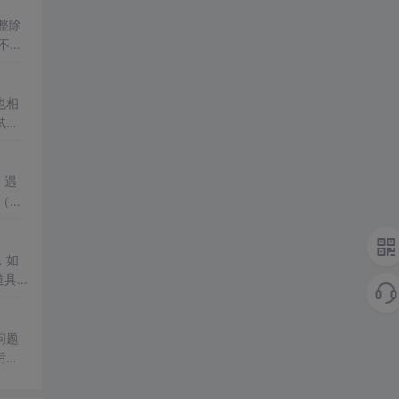
整除
年不是
也相
试官
道
前
，遇
（备
的的
，如
道具
重
问题
后默
解析