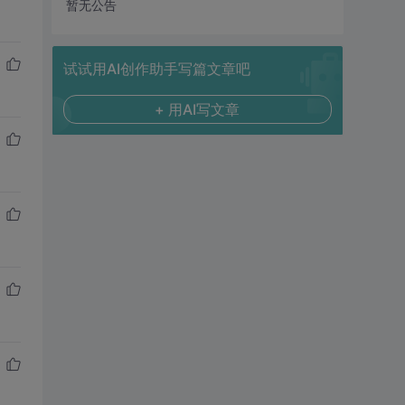
暂无公告
试试用AI创作助手写篇文章吧
+ 用AI写文章