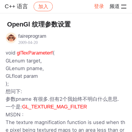
C++ 语言
登录
频道
加入
帖子详情
社区
C++ 语言
OpenGl 纹理参数设置
faireprogram
2009-04-20
void
(
glTexParameterf
GLenum target,
GLenum pname,
GLfloat param
);
想问下:
参数pname 有很多.但有2个我始终不明白什么意思.
一个是:
GL_TEXTURE_MAG_FILTER
MSDN :
The texture magnification function is used when th
e pixel being textured maps to an area less than or