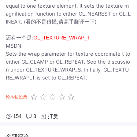
equal to one texture element. It sets the texture m
agnification function to either GL_NEAREST or GL_L
INEAR. (看的不是很懂,请高手翻译一下)
还有一个是:
GL_TEXTURE_WRAP_T
MSDN:
Sets the wrap parameter for texture coordinate t to
either GL_CLAMP or GL_REPEAT. See the discussio
n under GL_TEXTURE_WRAP_S. Initially, GL_TEXTU
RE_WRAP_T is set to GL_REPEAT.
给本帖投票
154
3
打赏
全部评论