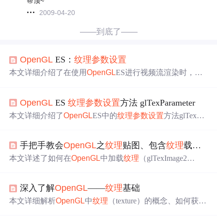
帮顶~
2009-04-20
——到底了——
OpenGL
ES：
纹理
参数设置
本文详细介绍了在使用
OpenGL
ES进行视频流渲染时，如
何通过设置
纹理
参数来优化图像显示效果。具体涵盖了
纹
理
的拉伸方式、过滤方式以及常用的
纹理
参数设置
方法。
OpenGL
ES
纹理
参数设置
方法 glTexParameter
本文详细介绍了
OpenGL
ES中的
纹理
参数设置
方法glTexPar
ameter，包括其功能、参数说明及使用场景，帮助读者深
入理解
纹理
映射的技术细节。
手把手教会
OpenGL
之
纹理
贴图、包含
纹理
载入、
本文详述了如何在
OpenGL
中加载
纹理
（glTexImage2
D）、理解
纹理
过滤（GL_TEXTURE_MAG_FILTER与GL
_TEXTURE_MIN_FILTER），以及处理
纹理
边界（GL_T
深入了解
OpenGL
——
纹理
基础
EXTURE_WRAP_S与GL_TEXTURE_WRAP_T）。深入
解析了
纹理
环境设置的各个环节，助你提升
OpenGL
绘画
本文详细解析
OpenGL
中
纹理
（texture）的概念、如何获得
技巧。
纹理
、
纹理
参数设置
及
纹理
映射到物体表面的过程，并提