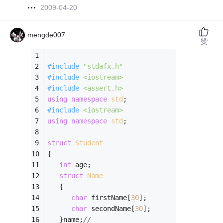
2009-04-20
mengde007
赞
#
include
"stdafx.h"
#
include
<iostream>
#
include
<assert.h>
using
namespace
std
;
#
include
<iostream>
using
namespace
std
;
struct
Student
{
int
 age;
struct
Name
   {
char
 firstName[
30
];
char
 secondName[
30
];
   }name;
//