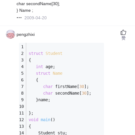
char secondName[30];
} Name ;
2009-04-20
pengzhixi
赞
struct
Student
{
int
 age;
struct
Name
   {
char
 firstName[
30
];
char
 secondName[
30
];
   }name;
};
void
main
()
{
    Student stu;