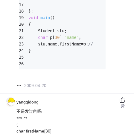
};
void
main
()
{
    Student stu;
char
 p[
30
]=
"name"
;
    stu.name.firstName=p;
//
}
2009-04-20
yangqidong
赞
不是发过的吗
struct
{
char firstName[30];