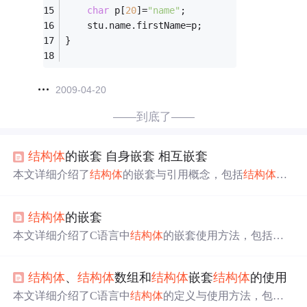
char
 p[
20
]=
"name"
;
    stu.name.firstName=p;
}
2009-04-20
——到底了——
结构体
的嵌套 自身嵌套 相互嵌套
本文详细介绍了
结构体
的嵌套与引用概念，包括
结构体
的
自引用、相互引用及正确的实现方式，并探讨了在不同编
译环境下
结构体
嵌套的注意事项。
结构体
的嵌套
本文详细介绍了C语言中
结构体
的嵌套使用方法，包括如
何定义包含其他
结构体
的
结构体
变量、初始化嵌套
结构体
及访问其成员，以及如何处理
结构体
自我指向的情况。
结构体
、
结构体
数组和
结构体
嵌套
结构体
的使用
本文详细介绍了C语言中
结构体
的定义与使用方法，包括