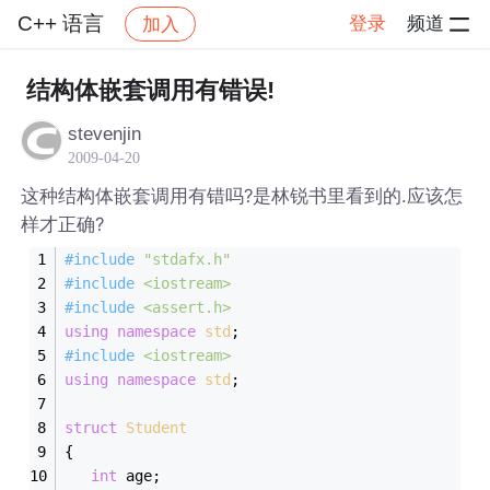
C++ 语言
登录
频道
加入
帖子详情
社区
C++ 语言
结构体嵌套调用有错误!
stevenjin
2009-04-20
这种结构体嵌套调用有错吗?是林锐书里看到的.应该怎
样才正确?
#
include
"stdafx.h"
#
include
<iostream>
#
include
<assert.h>
using
namespace
std
;
#
include
<iostream>
using
namespace
std
;
struct
Student
{
int
 age;