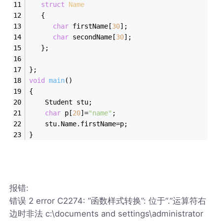
struct
Name
   {
char
 firstName[
30
];
char
 secondName[
30
];
   };
};
void
main
()
{
    Student stu;
char
 p[
20
]=
"name"
;
	stu.Name.firstName=p;
}
报错:
错误 2 error C2274: “函数样式转换”: 位于“.”运算符右
边时非法 c:\documents and settings\administrator