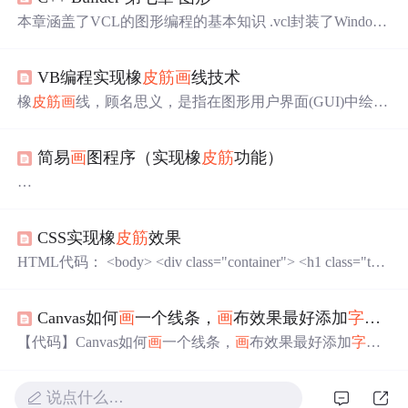
本章涵盖了VCL的图形编程的基本知识 .vcl封装了Windows
图形设备接口，或GDI。 GDI 的方案可能是一个微妙而危
险的进程。 塔梅斯这项技术并使其非常容易使用。在下面
VB编程实现橡
皮筋
画
线技术
的页面中，您将了解到： The TCanvas object 在
画
布对象 P
ainting shapes on the screen 在屏幕上
画
形状 Working with col
橡
皮筋
画
线，顾名思义，是指在图形用户界面(GUI)中绘制
线条时，随着鼠标的移动，线条像橡
皮筋
一样拉伸并即时
显示最终将要绘制的线段。这种效果为用户提供了一种直
简易
画
图程序（实现橡
皮筋
功能）
观的线条调整方法，常见于绘图和设计类软件中。GDI+
（Graphics Device Interface Plus）是微软Windows操作系统
中用于处理图形的一个编程接口。它允许应用程序在各种
/**
输出设备（如显示器和打印机）上进行图形绘制。GDI+扩
* Author Zhao Xing
展了早期GDI的功能，并增加了对TrueType
字体
和复杂的
CSS实现橡
皮筋
效果
*/
图形变换的支持，同时提高了性能和易用性。
package homeWoek;
HTML代码： <body> <div class="container"> <h1 class="tex
import java.awt.BorderLayout;
t">Rubber Band Animation</h1> <button class="btn">Hover m
import java.awt.Color;
e </button> <div class="box"></div> </div> </body> c.
import java.awt.Container;
Canvas如何
画
一个线条，
画
布效果最好添加
字体
和
import java.awt.FlowLayout;
【代码】Canvas如何
画
一个线条，
画
布效果最好添加
字体
import java.awt.Font;
和线条回溯。
import java.awt.Graphics;
说点什么…