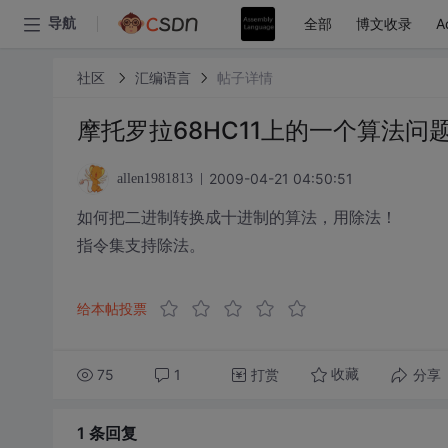
全部
博文收录
A
导航
社区
汇编语言
帖子详情
摩托罗拉68HC11上的一个算法问
2009-04-21 04:50:51
allen1981813
如何把二进制转换成十进制的算法，用除法！
指令集支持除法。
给本帖投票
75
1
打赏
分享
收藏
1 条
回复