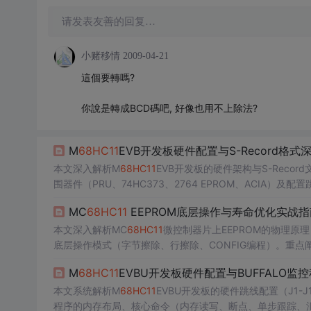
请发表友善的回复…
小赌移情
2009-04-21
這個要轉嗎?
你說是轉成BCD碼吧, 好像也用不上除法?
M
68H
C11
EVB开发板硬件配置与S-Record格式
本文深入解析M
68H
C11
EVB开发板的硬件架构与S-Reco
围器件（PRU、74HC373、2764 EPROM、ACIA）及
成方法及在BUFFALO监控程序中的下载流程，支撑经典嵌
MC
68H
C11
EEPROM底层操作与寿命优化实战指
本文深入解析MC
68H
C11
微控制器片上EEPROM的物理原理
底层操作模式（字节擦除、行擦除、CONFIG编程）。重
启用与数据校验机制，并强调擦除优先、中断屏蔽、时序严
M
68H
C11
EVBU开发板硬件配置与BUFFALO监
本文系统解析M
68H
C11
EVBU开发板的硬件跳线配置（J1-
程序的内存布局、核心命令（内存读写、断点、单步跟踪、汇编