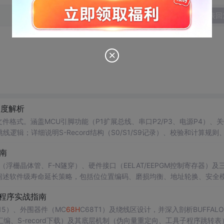
发表回
深度解析
rd文件格式。涵盖MCU引脚功能（P1扩展总线、串口P2/P3、电源P4）、
配置跳线逻辑；详细说明S-Record结构（S0/S1/S9记录）、校验和计算规则
入式系统调试与固件烧录。
南
（浮栅晶体管、F-N隧穿）、硬件接口（EELAT/EEPGM控制寄存器）及
点阐述软件级寿命延长策略，包括位位置编码、磨损均衡、地址轮换、安全
格性等可靠性实践要点。
控程序实战指南
J15）、外围器件（MC
68H
C68T1）及绕线区设计，并深入剖析BUFFAL
、S-record下载）及其底层机制（伪向量重定向、工具子程序跳转表