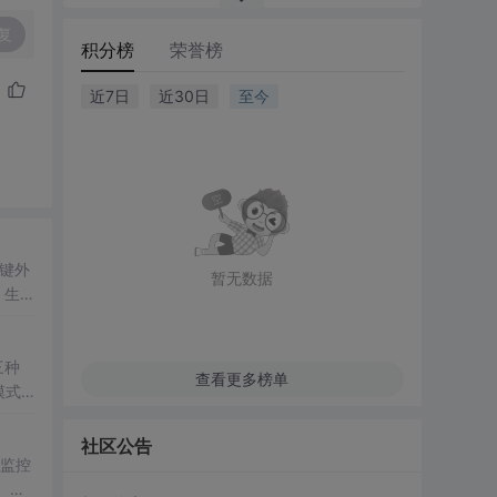
复
积分榜
荣誉榜
近7日
近30日
至今
关键外
暂无数据
、生
三种
查看更多榜单
模式
社区公告
O监控
）。