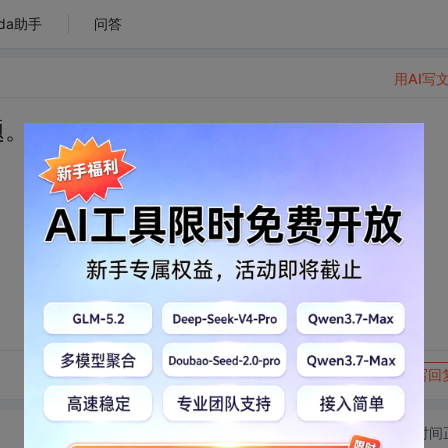
da助手
问答
用AI写
题。
转发到动态
举报
写回
切换为时间