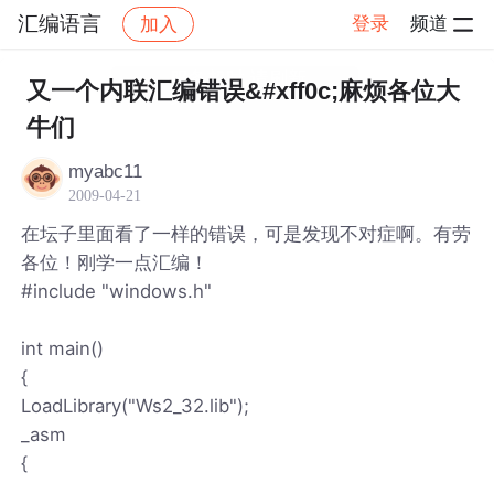
汇编语言
登录
频道
加入
帖子详情
社区
汇编语言
又一个内联汇编错误&#xff0c;麻烦各位大
牛们
myabc11
2009-04-21
在坛子里面看了一样的错误，可是发现不对症啊。有劳
各位！刚学一点汇编！
#include "windows.h"
int main()
{
LoadLibrary("Ws2_32.lib");
_asm
{