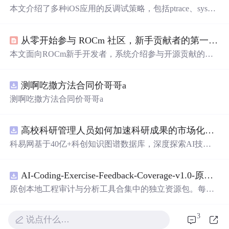
本文介绍了多种iOS应用的反调试策略，包括ptrace、sysct
l、syscall等系统调用的使用，以及SIGSTOP信号、isatty和i
octl的检测方法。尽管这些方法可以防止动态调试，但它们
从零开始参与 ROCm 社区，新手贡献者的第一步怎么走
也可能被静态修改或Hook。为了提高安全性，文章建议结
合其他防御措施如防止dylib注入、代码混淆和二进制签名
本文面向ROCm新手开发者，系统介绍参与开源贡献的可
检查等。此外，还提到了一些特殊的
内联汇编
实现以增强
行路径：第一步作为环境验证者，复现Demo并提交高质量
防护效果。
Issue；第二步利用HIPify工具链完成CUDA到HIP的自动化
测啊吃撒方法合同价哥哥a
迁移与手动优化；第三步聚焦算子优化，通过Profiling定位
性能瓶颈，在SGLang/TileLang等项目中解决Good First Issu
测啊吃撒方法合同价哥哥a
e。强调从实操出发，降低贡献门槛。
高校科研管理人员如何加速科研成果的市场化转化？.docx
科易网基于40亿+科创知识图谱数据库，深度探索AI技术
在技术转移、成果转化、技术经纪、知识产权、产业创
新、科技招商等垂直领域的多样化应用场景，研究科技创
AI-Coding-Exercise-Feedback-Coverage-v1.0-原创源码与文档.zip
新领域的AI+数智化解决方案，推动科技创新与产业创新
智能化发展。
原创本地工程审计与分析工具合集中的独立资源包。每个
ZIP包含完整源码、3项自动化测试、可复现合成示例、离
线HTML、JSON与SVG报告、1080×720真实运行效果图、
3
说点什么…
README、运行说明、功能清单、MIT License及原创与授