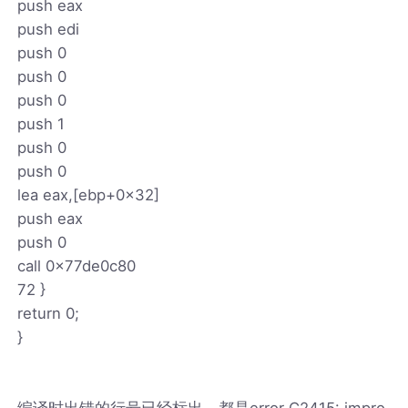
push eax
push edi
push 0
push 0
push 0
push 1
push 0
push 0
lea eax,[ebp+0x32]
push eax
push 0
call 0x77de0c80
72 }
return 0;
}
编译时出错的行号已经标出，都是error C2415: impro