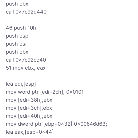
push ebx
call 0x7c92d440
46 push 10h
push esp
push esi
push ebx
call 0x7c92ce40
51 mov ebx, eax
lea edi,[esp]
mov word ptr [edi+2ch], 0x0101
mov [edi+38h],ebx
mov [edi+3ch],ebx
mov [edi+40h],ebx
mov dword ptr [ebp+0x32],0x00646d63;
lea eax,[esp+0x44]