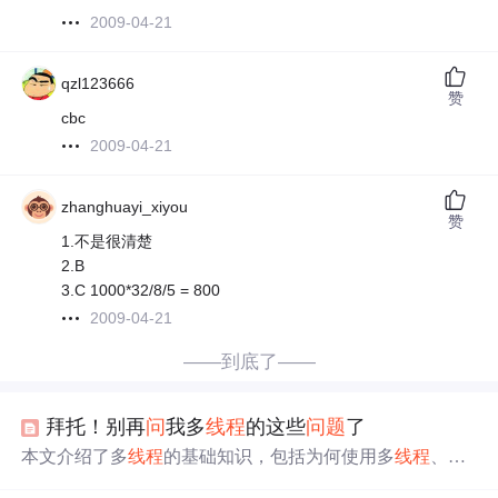
2009-04-21
qzl123666
赞
cbc
2009-04-21
zhanghuayi_xiyou
赞
1.不是很清楚
2.B
3.C 1000*32/8/5 = 800
2009-04-21
——到底了——
拜托！别再
问
我多
线程
的这些
问
题
了
本文介绍了多
线程
的基础知识，包括为何使用多
线程
、进
程与
线程
的区别、创建
线程
的两种方式（继承Thread类和