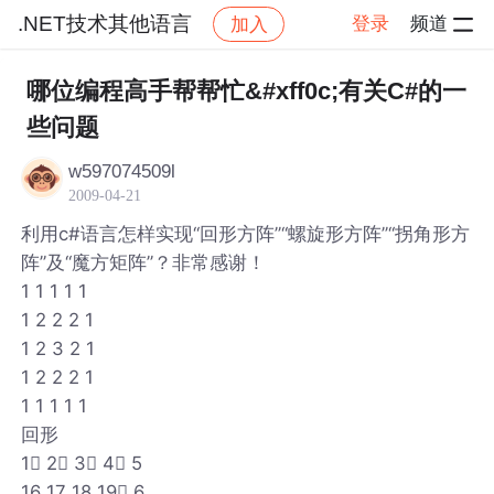
.NET技术其他语言
登录
频道
加入
帖子详情
社区
.NET技术其他语言
哪位编程高手帮帮忙&#xff0c;有关C#的一
些问题
w597074509l
2009-04-21
利用c#语言怎样实现“回形方阵”“螺旋形方阵”“拐角形方
阵”及“魔方矩阵”？非常感谢！
1 1 1 1 1
1 2 2 2 1
1 2 3 2 1
1 2 2 2 1
1 1 1 1 1
回形
1 2 3 4 5
16 17 18 19 6