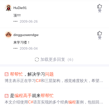
HuDie91
赞
顶!!!!
2009-06-26
dingguowendgw
赞
来学习喽！
2009-06-04
加载更多回复（6）
帮帮忙
，解决学习
问题
博主表示正在学习
C#
和三层架构，感觉难度较大，希望大
家能提供入门的方法和建议，以帮助其顺利入门这两项信
息技术内容。
是
编程
高手
就来
帮帮忙
本文介绍使用
C#
语言实现的多个经典
编程
案例，包括回文
数判断、猴子选大王
问题
、进制转换、多种方阵输出及魔