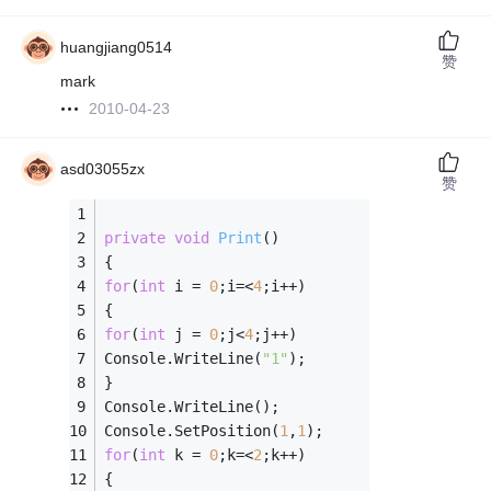
huangjiang0514
赞
mark
2010-04-23
asd03055zx
赞
private
void
Print
()
{
for
(
int
 i = 
0
;i=<
4
;i++)
{
for
(
int
 j = 
0
;j<
4
;j++)
Console.WriteLine(
"1"
);
}
Console.WriteLine();
Console.SetPosition(
1
,
1
);
for
(
int
 k = 
0
;k=<
2
;k++)
{