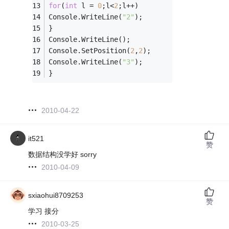
for
(
int
 l = 
0
;l<
2
;l++)
Console.WriteLine(
"2"
);
}
Console.WriteLine();
Console.SetPosition(
2
,
2
);
Console.WriteLine(
"3"
);
}
2010-04-22
it521
赞
数据结构没学好 sorry
2010-04-09
sxiaohui8709253
赞
学习 接分
2010-03-25