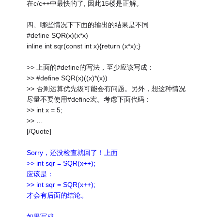
在c/c++中最快的了, 因此15楼是正解。
四、哪些情况下下面的输出的结果是不同
#define SQR(x)(x*x)
inline int sqr(const int x){return (x*x);}
>> 上面的#define的写法，至少应该写成：
>> #define SQR(x)((x)*(x))
>> 否则运算优先级可能会有问题。另外，想这种情况
尽量不要使用#define宏。考虑下面代码：
>> int x = 5;
>> …
[/Quote]
Sorry，还没检查就回了！上面
>> int sqr = SQR(x++);
应该是：
>> int sqr = SQR(x++);
才会有后面的结论。
如果写成