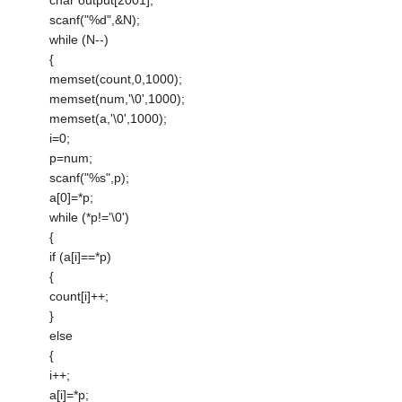
char output[2001];
scanf("%d",&N);
while (N--)
{
memset(count,0,1000);
memset(num,'\0',1000);
memset(a,'\0',1000);
i=0;
p=num;
scanf("%s",p);
a[0]=*p;
while (*p!='\0')
{
if (a[i]==*p)
{
count[i]++;
}
else
{
i++;
a[i]=*p;