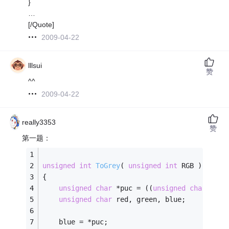
}
…
[/Quote]
2009-04-22
lllsui
赞
^^
2009-04-22
really3353
赞
第一题：
unsigned
int
ToGrey
( 
unsigned
int
 RGB )
{
unsigned
char
 *puc = ((
unsigned
char
 *)&R
unsigned
char
 red, green, blue;
	blue = *puc;