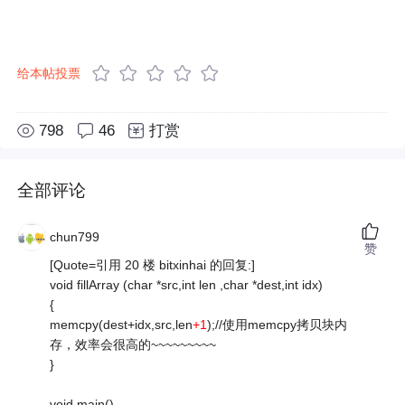
给本帖投票
798
46
打赏
全部评论
chun799
赞
[Quote=引用 20 楼 bitxinhai 的回复:]
void fillArray (char *src,int len ,char *dest,int idx)
{
memcpy(dest+idx,src,len
+1
);//使用memcpy拷贝块内
存，效率会很高的~~~~~~~~~
}
void main()