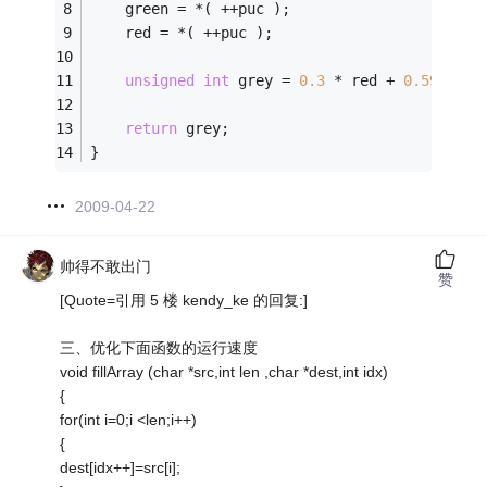
	green = *( ++puc );
	red = *( ++puc );
unsigned
int
 grey = 
0.3
 * red + 
0.59
 * gr
return
 grey;
}
2009-04-22
帅得不敢出门
赞
[Quote=引用 5 楼 kendy_ke 的回复:]
三、优化下面函数的运行速度
void fillArray (char *src,int len ,char *dest,int idx)
{
for(int i=0;i <len;i++)
{
dest[idx++]=src[i];