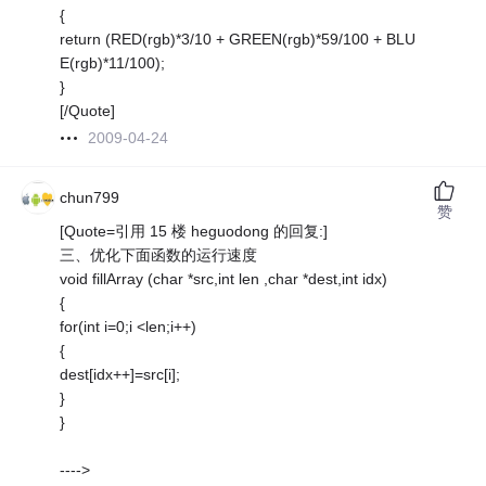
{
return (RED(rgb)*3/10 + GREEN(rgb)*59/100 + BLU
E(rgb)*11/100);
}
[/Quote]
2009-04-24
chun799
赞
[Quote=引用 15 楼 heguodong 的回复:]
三、优化下面函数的运行速度
void fillArray (char *src,int len ,char *dest,int idx)
{
for(int i=0;i <len;i++)
{
dest[idx++]=src[i];
}
}
---->