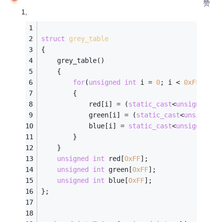
赞
1,
struct
grey_table
{
	grey_table()
	{
for
(
unsigned
int
 i = 
0
; i < 
0xFF
; ++i
		{
			red[i] = (
static_cast
<
unsigned
>(
0
			green[i] = (
static_cast
<
unsigned
>
			blue[i] = 
static_cast
<
unsigned
>(
0
		}	
	}
unsigned
int
 red[
0xFF
];
unsigned
int
 green[
0xFF
];
unsigned
int
 blue[
0xFF
];   
};