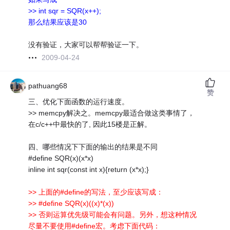
>> int sqr = SQR(x++);
那么结果应该是30
没有验证，大家可以帮帮验证一下。
2009-04-24
pathuang68
赞
三、优化下面函数的运行速度。
>> memcpy解决之。memcpy最适合做这类事情了，
在c/c++中最快的了, 因此15楼是正解。
四、哪些情况下下面的输出的结果是不同
#define SQR(x)(x*x)
inline int sqr(const int x){return (x*x);}
>> 上面的#define的写法，至少应该写成：
>> #define SQR(x)((x)*(x))
>> 否则运算优先级可能会有问题。另外，想这种情况
尽量不要使用#define宏。考虑下面代码：