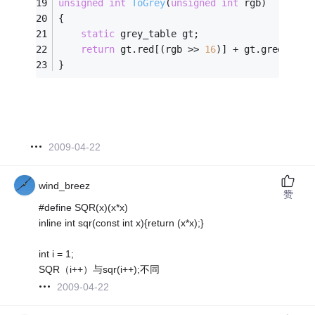
unsigned
int
ToGrey
(
unsigned
int
 rgb)
{
static
 grey_table gt;
return
 gt.red[(rgb >> 
16
)] + gt.green[(rg
}
2009-04-22
wind_breez
赞
#define SQR(x)(x*x)
inline int sqr(const int x){return (x*x);}
int i = 1;
SQR（i++）与sqr(i++);不同
2009-04-22