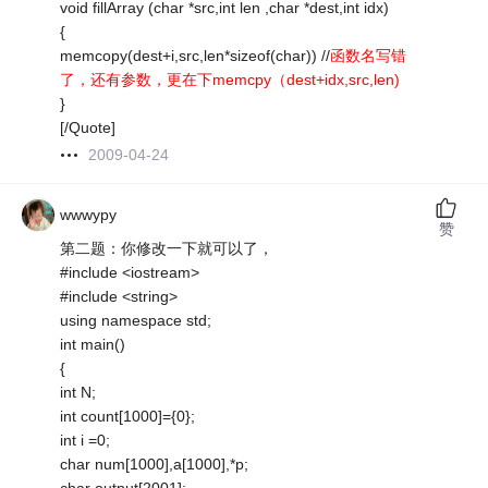
void fillArray (char *src,int len ,char *dest,int idx)
{
memcopy(dest+i,src,len*sizeof(char)) //
函数名写错
了，还有参数，更在下memcpy（dest+idx,src,len)
}
[/Quote]
2009-04-24
wwwypy
赞
第二题：你修改一下就可以了，
#include <iostream>
#include <string>
using namespace std;
int main()
{
int N;
int count[1000]={0};
int i =0;
char num[1000],a[1000],*p;