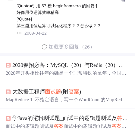
[Quote=引用 37 楼 beginfromzero 的回复:]
好像用位运算效率稍高
[/Quote]
第三题用位运算可以优化程序？？怎么做？？
2009-04-22
加载更多回复（26）
2020春招必备：MySQL（20）与Redis（20），不看
2020年开头相比往年的确是一个非常特殊的鼠年，全国上
下齐心协力为武汉加油！！加油加油！！ 相信有很多朋友
跟我一样被困家中，不敢出门，感觉像是要发霉了，止步
大数据工程师
面试题
(附
答案
)
于家里的大门。虽如此，但是“金三银四”的春招是不会止
步的，时间不等人，现在已是2月中旬啦。今天，小编给大
MapReduce 1. 不指定语言，写一个WordCount的MapReduce
家出些MySQL与Redis面试高频必备题，MySQL（20）与R
我：最近刚学了scala，并且就有scala版本的WordCount，刚
edis（20），两个凑在一起，组个“20 20”，试试不看
答案
好学以致用了一下： 对大数据【数据分析，数据挖掘】概
你能答对...
学Java的逻辑测试题_面试中的逻辑题测试及
答案
.do
念都是模糊不清的，该按照什么线路去学习，学完往哪方
面发展，想深入了解，想学习的同学欢迎加入大数据学习q
面试中的逻辑题测试及
答案
面试中的逻辑题测试及
答案
魔
q群：458345782，有大量干货（零基础以及进阶的经典实
豆之路 首页业界观察Android技术iOS技术分享HTML5技术