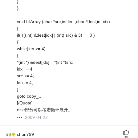
}
}
void fillArray (char *src,int len ,char *dest,int idx)
{
if( (((int) &dest[idx] | (int) src) & 3) == 0 )
{
while(len >= 4)
{
*(int *) &dest[idx] = *(int *)src;
idx += 4;
src += 4;
len -= 4;
}
goto copy_…
[/Quote]
else部分可以考虑循环展开。
2009-04-22
chun799
赞