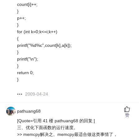
count[i]++;
}
p++;
}
for (int k=0;k<=i;k++)
{
printf("%d%c",count[k],a[k]);
}
printf("\n");
}
return 0;
}
2009-04-24
pathuang68
赞
[Quote=引用 41 楼 pathuang68 的回复:]
三、优化下面函数的运行速度。
>> memcpy解决之。memcpy最适合做这类事情了，