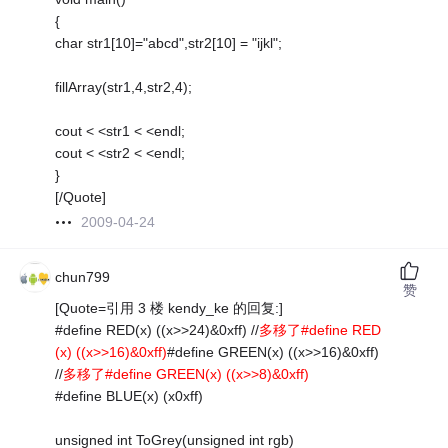
{
char str1[10]="abcd",str2[10] = "ijkl";
fillArray(str1,4,str2,4);
cout < <str1 < <endl;
cout < <str2 < <endl;
}
[/Quote]
2009-04-24
chun799
赞
[Quote=引用 3 楼 kendy_ke 的回复:]
#define RED(x) ((x>>24)&0xff) //
多移了#define RED
(x) ((x>>16)&0xff)
#define GREEN(x) ((x>>16)&0xff)
//
多移了#define GREEN(x) ((x>>8)&0xff)
#define BLUE(x) (x0xff)
unsigned int ToGrey(unsigned int rgb)