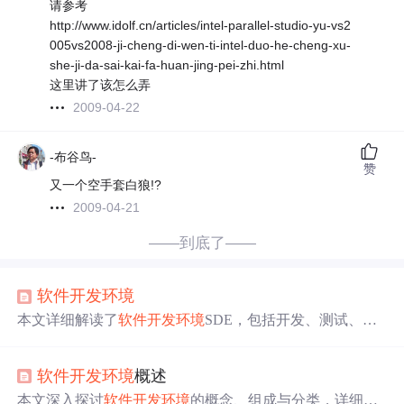
请参考
http://www.idolf.cn/articles/intel-parallel-studio-yu-vs2
005vs2008-ji-cheng-di-wen-ti-intel-duo-he-cheng-xu-
she-ji-da-sai-kai-fa-huan-jing-pei-zhi.html
这里讲了该怎么弄
2009-04-22
-布谷鸟-
赞
又一个空手套白狼!?
2009-04-21
——到底了——
软件
开发环境
本文详细解读了
软件
开发环境
SDE，包括开发、测试、预
发布到生产环境的各个阶段，介绍了关键术语如DEV、SI
T、UAT、PET、SIM，以及各类环境如dev、uat、pre、tes
软件
开发环境
概述
t、pro的具体职责和特点。
本文深入探讨
软件
开发环境
的概念、组成与分类，详细解