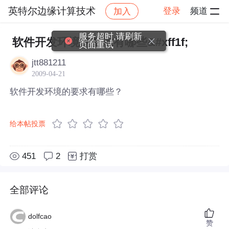
英特尔边缘计算技术
登录
频道
加入
帖子详情
社区
英特尔边缘计算技术
服务超时,请刷新
软件开发环境的要求有哪些&#xff1f;
页面重试
jtt881211
2009-04-21
软件开发环境的要求有哪些？
给本帖投票
451
2
打赏
全部评论
dolfcao
赞