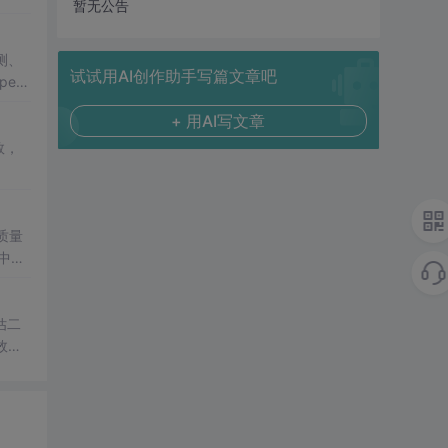
暂无公告
测、
试试用AI创作助手写篇文章吧
ect
代码以
+ 用AI写文章
数，
质量
中还
估二
效稳