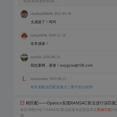
请发表友善的回复…
chenhui060606
2011-03-10
太感谢了！呵呵
lyhlyh9696
2010-12-19
非常感谢！
xuelifei
2010-06-21
我也要啊，谢谢！ouygyou@126.com
xiuxianshen
2010-06-21
相关系数法匹配及最小二乘平差法程序
精匹配——Opencv实现RANSAC算法进行误匹
本文详细介绍了RANSAC算法的基本思想及其在
图像匹配
中
例。