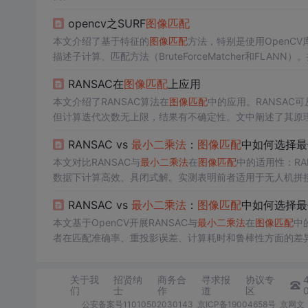
opencv之SURF
图像匹配
本文介绍了基于特征的
图像匹配
方法，特别是使用OpenCV
描述子计算、匹配方法（BruteForceMatcher和FLANN）。接
iveTransform()`，解释了它们如何用于从源图像到目
RANSAC在
图像匹配
上应用
展示如何实际应用这些概念。
本文介绍了RANSAC算法在
图像匹配
中的应用。RANSAC
但计算迭代次数无上限，结果有不确定性。文中阐述了其原
RANSAC vs
最小二乘法
：
图像匹配
中如何选择最
本文对比RANSAC与
最小二乘法
在
图像匹配
中的适用性：R
数据下计算高效、具闭式解。实测表明前者适用于无人机拼
介绍RANSAC参数调优、内外点混合优化及OpenCV实践要
RANSAC vs
最小二乘法
：
图像匹配
中如何选择最
本文基于OpenCV开展RANSAC与
最小二乘法
在
图像匹配
中
者在匹配准确率、重投影误差、计算耗时和鲁棒性方面的差异
定。实验揭示两者互补特性，并提出混合滤波策略与关键参
关于我
招贤纳
商务合
寻求报
协议专
们
士
作
道
区
公安备案号11010502030143
京ICP备19004658号
京网文〔