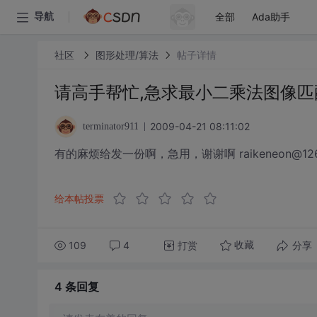
全部
Ada助手
导航
社区
图形处理/算法
帖子详情
请高手帮忙,急求最小二乘法图像匹
2009-04-21 08:11:02
terminator911
有的麻烦给发一份啊，急用，谢谢啊 raikeneon@126
给本帖投票
109
4
打赏
分享
收藏
4 条
回复