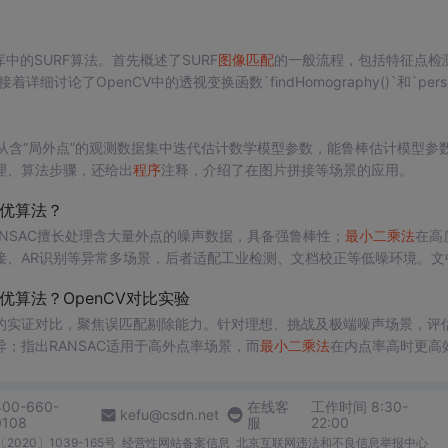
库中的SURF算法。首先概述了SURF
图像匹配
的一般流程，包括特征点检
着详细讨论了OpenCV中的透视变换函数`findHomography()`和`persp
标图像的变换，并涉及了鲁棒性方法如RANSAC和LMeDS。最后，给出了示例
可从含“局外点”的观测数据集中迭代估计数学模型参数，能鲁棒估计模型参
理、算法步骤，还给出
程序
注释，介绍了在图片拼接等场景的应用。
优算法？
ANSAC擅长处理含大量外点的噪声数据，具备强鲁棒性；
最小二乘法
在高
接、AR识别等异常多场景，后者适配工业检测、文档校正等低噪环境。文
点。
优算法？OpenCV对比实验
的实证对比，聚焦误匹配剔除能力。针对理想、挑战及极端噪声场景，评
；指出RANSAC适用于高外点率场景，而
最小二乘法
在内点率高时更高
数调优方法。
400-660-
在线客
工作时间 8:30-
kefu@csdn.net
0108
服
22:00
2020〕1039-165号
经营性网站备案信息
北京互联网违法和不良信息举报中心