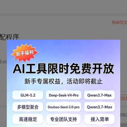
用AI写
配程序
.com
转发到动态
举报
写回
切换为时间