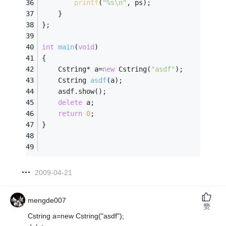
printf
(
"%s\n"
, ps);
    }
};
int
main
(
void
)
{
	Cstring* a=
new
 Cstring(
"asdf"
);
Cstring 
asdf
(a)
;
    asdf.show();
delete
 a;
return
0
;
}
2009-04-21
mengde007
赞
Cstring a=new Cstring("asdf");