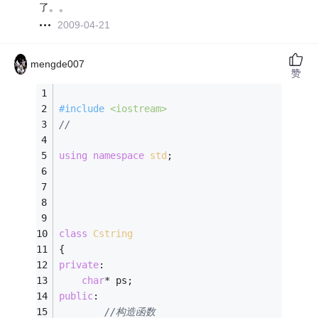
了。。
2009-04-21
mengde007
赞
#
include
<iostream>
// 
using
namespace
std
; 
class
Cstring
{
private
:
char
* ps;
public
:
//构造函数