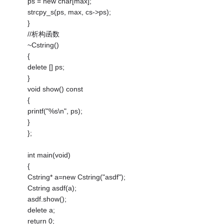
ps = new char[max];
strcpy_s(ps, max, cs->ps);
}
//析构函数
~Cstring()
{
delete [] ps;
}
void show() const
{
printf("%s\n", ps);
}
};
int main(void)
{
Cstring* a=new Cstring("asdf");
Cstring asdf(a);
asdf.show();
delete a;
return 0;