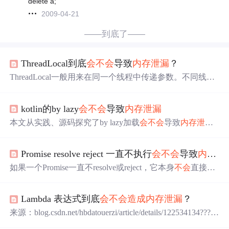
delete a;
2009-04-21
——到底了——
ThreadLocal到底
会
不
会
导致
内存泄漏
？
ThreadLocal一般用来在同一个线程中传递参数。不同线程
中的ThreadLocal参数是隔离的。那么TheadLocal是否
会
导
致
内存泄漏
呢？我们一起来分析。
kotlin的by lazy
会
不
会
导致
内存泄漏
本文从实践、源码探究了by lazy加载
会
不
会
导致
内存泄漏
。
Promise resolve reject 一直不执行
会
不
会
导致
内存泄漏
如果一个Promise一直不resolve或reject，它本身
不
会
直接导
致
内存泄漏
。这是因为Promise对象在其状态变为fulfilled
（已解决）或rejected（已拒绝）之后就
会
变成不可变的状
Lambda 表达式到底
会
不
会
造成
内存泄漏
？
态，并且Promise本身并
不
会
持有对大量数据的引用。：如
果Promise内部依赖于事件监听器或定时器（如setTimeout
来源：blog.csdn.net/hbdatouerzi/article/details/122534134????
或），并且这些监听器或定时器没有被适当清理，可能
会
欢迎加入小哈的星球，你将获得:专属的项目实战 / Java 学