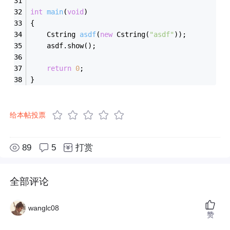
int
main
(
void
)
{
Cstring 
asdf
(
new
 Cstring(
"asdf"
)
)
;
    asdf.show();
return
0
;
}
给本帖投票
89
5
打赏
全部评论
wanglc08
赞