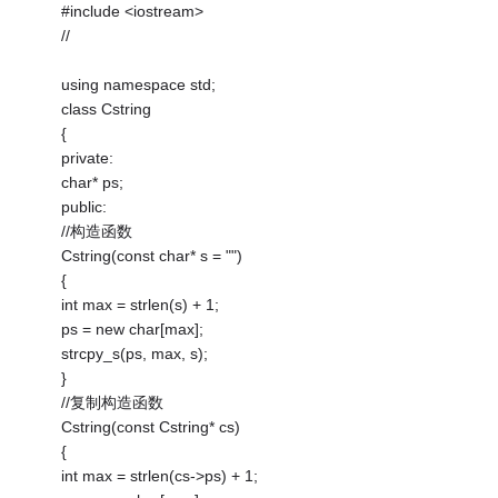
#include <iostream>
//
using namespace std;
class Cstring
{
private:
char* ps;
public:
//构造函数
Cstring(const char* s = "")
{
int max = strlen(s) + 1;
ps = new char[max];
strcpy_s(ps, max, s);
}
//复制构造函数
Cstring(const Cstring* cs)
{
int max = strlen(cs->ps) + 1;