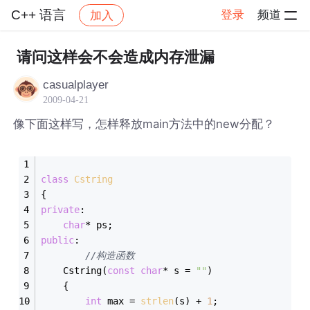
C++ 语言
登录
频道
加入
帖子详情
社区
C++ 语言
请问这样会不会造成内存泄漏
casualplayer
2009-04-21
像下面这样写，怎样释放main方法中的new分配？
class
Cstring
{
private
:
char
* ps;
public
:
//构造函数
	Cstring(
const
char
* s = 
""
)
	{
int
 max = 
strlen
(s) + 
1
;