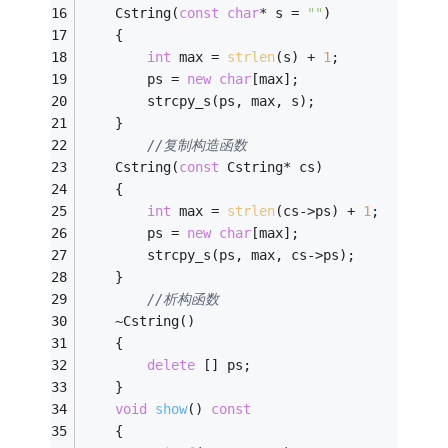
    Cstring(
const
char
* s = 
""
)
    {
int
 max = 
strlen
(s) + 
1
;
        ps = 
new
char
[max];
        strcpy_s(ps, max, s);
    }
//复制构造函数
    Cstring(
const
 Cstring* cs)
    {
int
 max = 
strlen
(cs->ps) + 
1
;
        ps = 
new
char
[max];
        strcpy_s(ps, max, cs->ps);
    }
//析构函数
    ~Cstring()
    {
delete
 [] ps;
    }
void
show
()
const
    {