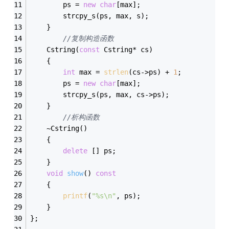
		ps = 
new
char
[max];
		strcpy_s(ps, max, s);
	}
//复制构造函数
	Cstring(
const
 Cstring* cs)
	{
int
 max = 
strlen
(cs->ps) + 
1
;
		ps = 
new
char
[max];
		strcpy_s(ps, max, cs->ps);
	}
//析构函数
	~Cstring()
	{
delete
 [] ps;
	}
void
show
()
const
	{
printf
(
"%s\n"
, ps);
	}
};