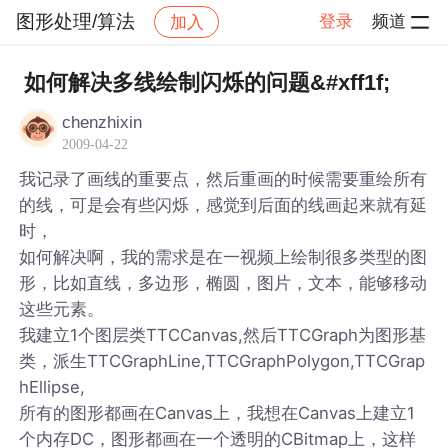
图形处理/算法
登录
频道
加入
帖子详情
社区
图形处理/算法
如何解决多线绘制闪烁的问题&#xff1f;
chenzhixin
2009-04-22
我记录了画线的重要点，然后重画的时候需要重绘所有
的线，可是会有些闪烁，感觉到后面的线画起来就有延
时，
如何解决啊，我的需求是在一视频上绘制很多类型的图
形，比如直线，多边形，椭圆，图片，文本，能够移动
这些元素。
我建立1个图层类TTCCanvas,然后TTCGraph为图形基
类，派生TTCGraphLine,TTCGraphPolygon,TTCGrap
hEllipse,
所有的图形都画在Canvas上，我想在Canvas上建立1
个内存DC，图形都画在一个透明的CBitmap上，这样