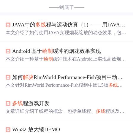
——到底了——
JAVA中的
多线
程与运动仿真（1）——用JAVA来放一场烟花
本文介绍了如何使用JAVA实现烟花绽放的动态效果，包括
创建窗体、
绘制
与移动小球以及利用
多线
程
解决
闪烁
问题
。通过鼠标点击在屏幕上产生小球并模拟烟花散开，通过
Android 基于
绘制
缓冲的烟花效果实现
线程控制小球运动，避免
闪烁
，实现平滑的动画体验。
本文介绍一种基于
绘制
缓冲技术在Android上实现高效烟花
效果的方法，采用TextureView结合Bitmap双重缓冲机制，
利用空间换时间策略提升动画流畅度，并通过粒子管理、
如何
解决
RimWorld Performance-Fish项目中动态
绘
BlendMode增强视觉效果。同时探讨了
多线
程
绘制
与性能
优化手段，
解决
闪烁
与卡顿
问题
。
本文针对RimWorld Performance-Fish模组中因1.5版
多线
程
渲染引发的动态
绘制
错误（如画面
闪烁
、帧率骤降、'Exce
ption drawing dynamic things'日志等），剖析其线程资源竞
多线
程游戏开发
争与内存同步
问题
根源；提出三步
解决
方案：验证模组版
本兼容性、启用单线程渲染模式、调整渲染视距；并强调
文章详细介绍了线程的概念，包括单线程、
多线
程以及线
异常捕获机制、日志监控及兼容性补丁等最佳实践，全面
程与进程的区别。在Java中，通过继承Thread类或实现Run
提升渲染稳定性。
nable接口可以创建线程。启动线程需调用start方法，而非
Win32-放大镜DEMO
直接运行run。文章通过一个线程游戏的实现过程，展示了