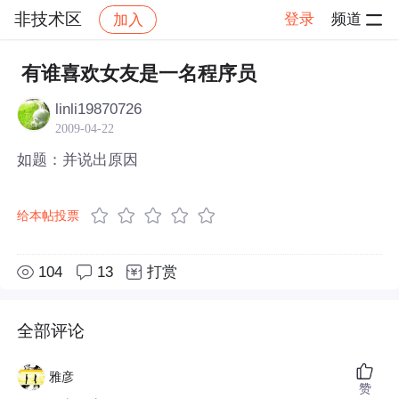
非技术区
登录
频道
加入
帖子详情
社区
非技术区
有谁喜欢女友是一名程序员
linli19870726
2009-04-22
如题：并说出原因
给本帖投票
104
13
打赏
全部评论
雅彦
赞