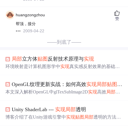
huangzongzhou
赞
帮顶，接分
2009-04-22
——到底了——
局部
立方体
贴图
反射技术原理与
实现
环境映射是计算机图形学中
实现
真实感反射效果的基础技
术，其中立方体
贴图
因其硬件友好特性成为主流方案。传
统立方体
贴图
反射存在视角固定问题，
局部
立方体
贴图
技
OpenGL纹理更新实战：如何高效
实现
局部
贴图
替换
术通过射线与包围盒相交算法
实现
动态视角修正。这种技
术在游戏开发中尤为重要，能以较低计算成本在移动平台
本文深入解析OpenGL中glTexSubImage2D
实现
高效
局部
纹
实现
高质量
局部
反射。核心着色器架构包含顶点坐标转
理更新的核心原理与工程实践，涵盖坐标系对齐、像素内
换、反射向量计算和包围盒求交等关键步骤，Unity等引擎
存布局、批量更新优化、压缩纹理及Mipmap适配等关键技
通过反射探测器系统提供原生支持。优化后的算法避免了
Unity ShaderLab ---
实现
局部
透明
术点，并指出常见性能陷阱与规避方案，适用于游戏、UI
条件分支，充分利用GPU并行计算特性，在保持视觉效果
和实时可视化等高频动态
贴图
场景。
博客介绍了在Unity游戏引擎中
实现
贴图
局部
透明的方法。
的同时提升渲染效率。
先准备一张
局部
透明度的
贴图
，其原理是在片元着色时，