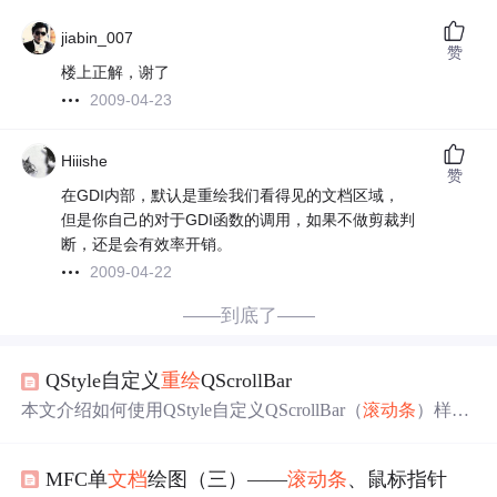
jiabin_007
赞
楼上正解，谢了
2009-04-23
Hiiishe
赞
在GDI内部，默认是重绘我们看得见的文档区域，
但是你自己的对于GDI函数的调用，如果不做剪裁判
断，还是会有效率开销。
2009-04-22
——到底了——
QStyle自定义
重绘
QScrollBar
本文介绍如何使用QStyle自定义QScrollBar（
滚动条
）样
式，包括滑块、滚动箭头和页面控件的
重绘
方法。适用于
QtCreator4.8.2和Qt5.9.8，展示了
滚动条
的组成部分及其在
MFC单
文档
绘图（三）——
滚动条
、鼠标指针
不同
文档
中的应用。