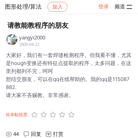
图形处理/算法
登录
频道
加入
帖子详情
社区
图形处理/算法
请教能教程序的朋友
yangyi2000
2009-04-22
大家好，我们有一套焊缝检测程序。但我看不懂，尤其
是hough变换还有特征点提取的程序，太多问题，在这
里列都列不完，呵呵
想结交朋友，可以在qq在线帮助的。我的qq是115087
882.
请大家不吝赐教。非常感谢。
给本帖投票
44
回复
打赏