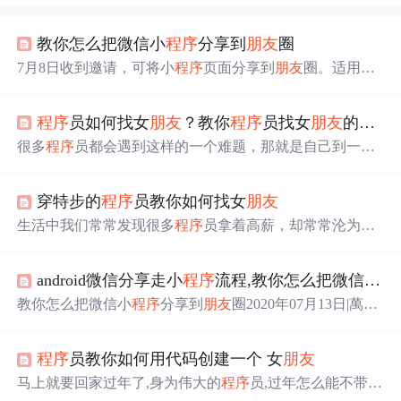
教你怎么把微信小
程序
分享到
朋友
圈
7月8日收到邀请，可将小
程序
页面分享到
朋友
圈。适用于
内容型页面的分享，不适用于有较多交互的页面分享。 该
功能为beta版，灰度测试中，暂仅在Android平台支持，从
程序
员如何找女
朋友
？教你
程序
员找女
朋友
的技巧！
基础库 2.11.3 开始支持。 在要分享的页面加入以下代码即
可： wx.showShareMenu({ withShareTicket: true, menus: ['sha
很多
程序
员都会遇到这样的一个难题，那就是自己到一定
reAppMessage', 'shareTimeline'] }) 相关演示可以参考酱茄社
年纪了，但是找不到合适的对象，很多
程序
员由于工作的
区小
程序
： 酱茄小
程序
开源版源码下载 官网.
原因，很少更人接触交流，所以导致性格老实内向，这样
穿特步的
程序
员教你如何找女
朋友
的性格对于找女
朋友
来说是致命的。今天，小编就给各位
老实内向的
程序
员带来一份脱单找女
朋友
的攻略。
程序
员
生活中我们常常发现很多
程序
员拿着高薪，却常常沦为单
找女
朋友
的技巧一、要做到心里有谱大多
程序
员的圈子本
身狗，每当情人节来临，却只能形单影只的一个人，过得
来就不大，在加上你又比较老实内向，那么找女
朋友
的时
十分凄惨。 自从
程序
员毕业出来工作进入 IT 行业之后，
候，你就需要做到心里有谱在自己能力范围...
android微信分享走小
程序
流程,教你怎么把微信小
程
常常接触不到女性，一不小心就到了被催恋催婚的年纪。
前有阿里的高级工程师，穿着一双特步的运动鞋去相亲，
教你怎么把微信小
程序
分享到
朋友
圈2020年07月13日|萬仟
结果被对方婉拒。后有某
程序
员自爆去相亲，却带着相亲
网移动技术 |我要评论7月8日收到邀请，可将小
程序
页面分
对象吃 79 块的肯德基，结果回去后就被妹子拉黑了。
程
享到
朋友
圈。适用于内容型页面的分享，不适用于有较多
序
员们常常是大家调侃的对象，是因为他们每天与机器为
程序
员教你如何用代码创建一个 女
朋友
交互的页面分享。该功能为beta版，灰度测试中，暂仅在A
伍，和电脑打交道，给人们留下的印象是宅，木讷，不善
ndroid平台支持，从基础库 2.11.3 开始支持。在要分享的页
马上就要回家过年了,身为伟大的
程序
员,过年怎么能不带个
交流… 据说世界上有 2 种
程序
猿，一种是有
面加入以下代码即可：wx.showShareMenu({ ...