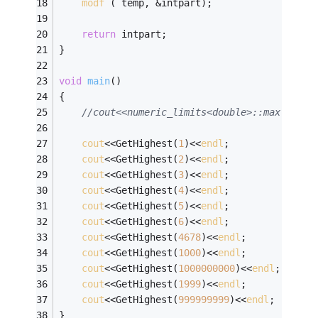
modf
 ( temp, &intpart);
return
 intpart;
}
void
main
()
{ 
//cout<<numeric_limits<double>::max()<<en
cout
<<GetHighest(
1
)<<
endl
;
cout
<<GetHighest(
2
)<<
endl
;
cout
<<GetHighest(
3
)<<
endl
;
cout
<<GetHighest(
4
)<<
endl
;
cout
<<GetHighest(
5
)<<
endl
;
cout
<<GetHighest(
6
)<<
endl
;
cout
<<GetHighest(
4678
)<<
endl
;
cout
<<GetHighest(
1000
)<<
endl
;
cout
<<GetHighest(
1000000000
)<<
endl
;
cout
<<GetHighest(
1999
)<<
endl
;
cout
<<GetHighest(
999999999
)<<
endl
;
} 