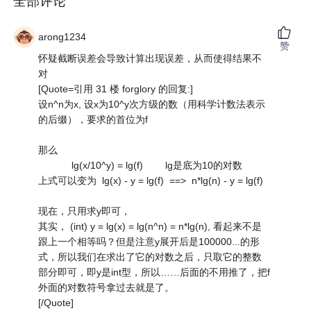
全部评论
arong1234
赞
怀疑截断误差会导致计算出现误差，从而使得结果不
对
[Quote=引用 31 楼 forglory 的回复:]
设n^n为x, 设x为10^y次方级的数（用科学计数法表示
的后缀），要求的首位为f
那么
lg(x/10^y) = lg(f) lg是底为10的对数
上式可以变为 lg(x) - y = lg(f) ==> n*lg(n) - y = lg(f)
现在，只用求y即可，
其实， (int) y = lg(x) = lg(n^n) = n*lg(n), 看起来不是
跟上一个相等吗？但是注意y展开后是100000...的形
式，所以我们在求出了它的对数之后，只取它的整数
部分即可，即y是int型，所以……后面的不用推了，把f
外面的对数符号拿过去就是了。
[/Quote]