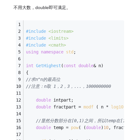
不用大数，double即可满足。
#
include
<iostream>
#
include
<limits>
#
include
<cmath>
using
namespace
std
; 
int
GetHighest
(
const
double
& n)
{
//求n^n的最高位
//注意：n取 1，2，3，...，1000000000
double
 intpart;
double
 fractpart = 
modf
 ( n * 
log10
(n), &
//显然分数部分在[0,1)之间，所以temp在[1,1
double
 temp = 
pow
( (
double
)
10
, fractpart)