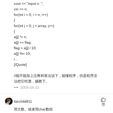
cout << "input n: ";
cin >> n;
for(int i = 0; i < n; i++)
{
for(int j = 0; j < array; j++)
{
a[j] *= n;
a[j] += flag;
flag = a[j] / 10;
a[j] %= 10;
i…
[/Quote]
//能不能加上注释和算法说下，能懂程序，但是程序没
法把它吃透，赐教下。
2009-04-23
fairchild811
赞
用大数。或者用char数组