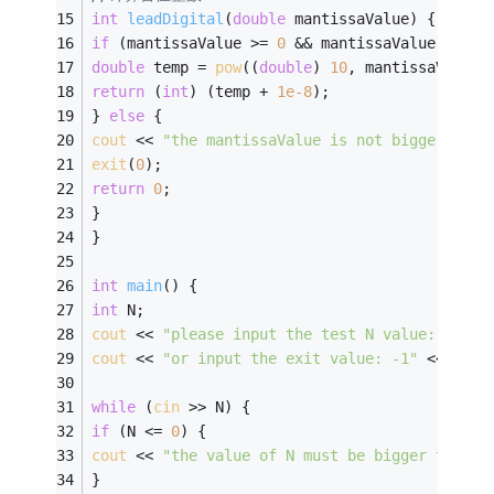
int
leadDigital
(
double
 mantissaValue)
{
if
 (mantissaValue >= 
0
 && mantissaValue + 
1e-
double
 temp = 
pow
((
double
) 
10
, mantissaValue)
return
 (
int
) (temp + 
1e-8
);
} 
else
 {
cout
 << 
"the mantissaValue is not bigger than
exit
(
0
);
return
0
;
}
}
int
main
()
{
int
 N;
cout
 << 
"please input the test N value:"
 << 
e
cout
 << 
"or input the exit value: -1"
 << 
endl
while
 (
cin
 >> N) {
if
 (N <= 
0
) {
cout
 << 
"the value of N must be bigger than z
}