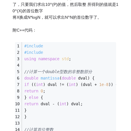
了，只要我们求出10^(P)的值，然后取整 所得到的值就是1
0^(X)的首位数字
将X换成N*logN，就可以求出N^N的首位数字了。
附C++代码：
#
include
#
include
using
namespace
std
;
//计算一个double型数的非整数部分
double
mantissa
(
double
 dval)
{
if
 ((
int
) dval != (
int
) (dval + 
1e-8
)) {
return
0
;
} 
else
 {
return
 dval - (
int
) dval;
}
}
//计算首位整数