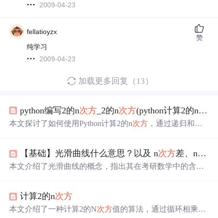
2009-04-23
fellatioyzx
赞
纯学习
2009-04-23
加载更多回复（13）
python编写2的n
次方
_2的n
次方
(python计算2的n
次方
本文探讨了如何使用Python计算2的n
次方
，通过递归和指
数运算来解析算法。同时，介绍了2的n
次方
在数学中的基
本性质，包括2的幂次的位数判断和计算公式。还提到了2
【基础】光滑曲线什么意思？以及 n
次方
差、n
次方
的n
次方
在实际计算中避免直接相乘的方法，以及在计算机
科学中的应用。此外，讨论了2的n
次方
与4的n
次方
的区
本文介绍了光滑曲线的概念，指出其在考研数学中的含义
别，并提供了解决类似问题的思考方式。
为处处存在导数且曲线连续。接着讨论了n
次方
的差和，解
释了n
次方
差的两种表达形式，并通过举例说明了n
次方
和
计算2的n
次方
的情况。最后，简要阐述了二项式定理，强调其与n
次方
差
和的区别在于系数和符号。
本文介绍了一种计算2的N
次方
值的算法，通过循环相乘并