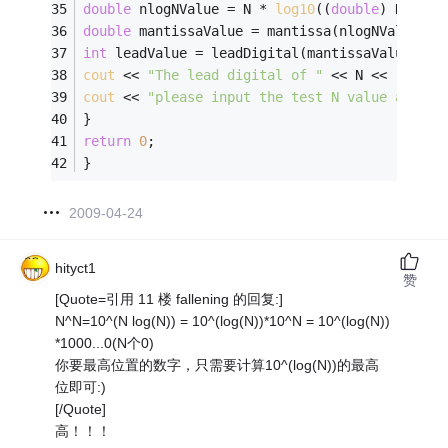
double
 nlogNValue = N * 
log10
((
double
) N);
double
 mantissaValue = mantissa(nlogNValue);
int
 leadValue = leadDigital(mantissaValue);
cout
 << 
"The lead digital of "
 << N << 
"^"
 <<
cout
 << 
"please input the test N value again"
}
return
0
;
} 
2009-04-24
hityct1
赞
[Quote=引用 11 楼 fallening 的回复:]
N^N=10^(N log(N)) = 10^(log(N))*10^N = 10^(log(N))
*1000...0(N个0)
你要最高位置的数字，只需要计算10^(log(N))的最高
位即可:)
[/Quote]
高！！！