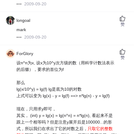
2009-09-20
longoal
赞
mark
2009-09-20
ForGlory
赞
设n^n为x, 设x为10^y次方级的数（用科学计数法表示
的后缀），要求的首位为f
那么
lg(x/10^y) = lg(f) lg是底为10的对数
上式可以变为 lg(x) - y = lg(f) ==> n*lg(n) - y = lg(f)
现在，只用求y即可，
其实， (int) y = lg(x) = lg(n^n) = n*lg(n), 看起来不是
跟上一个相等吗？但是注意y展开后是100000...的形
式，所以我们在求出了它的对数之后，
只取它的整数