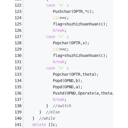
case
'<'
 : 
            Pushchar(OPTR,*c); 
cin
>>c; 
            flag=shuzhizhuanhuan(c); 
break
; 
case
'='
 : 
            Popchar(OPTR,x); 
cin
>>c; 
            flag=shuzhizhuanhuan(c); 
break
; 
case
'>'
 : 
            Popchar(OPTR,theta); 
            Popd(OPND,b); 
            Popd(OPND,a); 
            Pushd(OPND,Operate(a,theta,b)); 
break
; 
         }  
//switch 
      }  
//else 
   }  
//while 
delete
 []c;