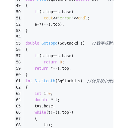
{
if
(s.top==s.base)
cout
<<
"error"
<<
endl
;
	e=*(--s.top);
}
double
GetTopd
(SqStackd s)
//数字得到栈顶元
{
if
(s.top==s.base)
return
0
;
return
 *--s.top;
}
int
StckLenth
(SqStackd s)
//计算栈中元素个数
{
int
 i=
0
;
double
 * t;
	t=s.base;
while
(t!=(s.top))
	{
		t++;