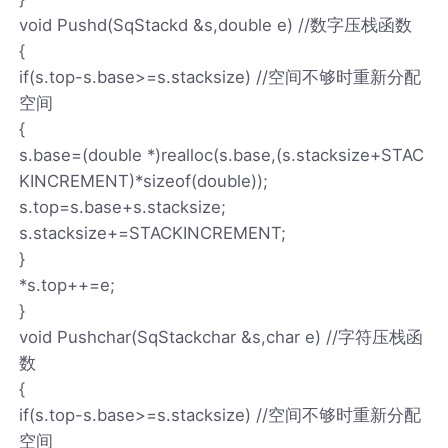
void Pushd(SqStackd &s,double e) //数字压栈函数
{
if(s.top-s.base>=s.stacksize) //空间不够时重新分配
空间
{
s.base=(double *)realloc(s.base,(s.stacksize+STAC
KINCREMENT)*sizeof(double));
s.top=s.base+s.stacksize;
s.stacksize+=STACKINCREMENT;
}
*s.top++=e;
}
void Pushchar(SqStackchar &s,char e) //字符压栈函
数
{
if(s.top-s.base>=s.stacksize) //空间不够时重新分配
空间