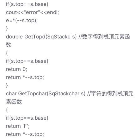
if(s.top==s.base)
cout<<"error"<<endl;
e=*(--s.top);
}
double GetTopd(SqStackd s) //数字得到栈顶元素函
数
{
if(s.top==s.base)
return 0;
return *--s.top;
}
char GetTopchar(SqStackchar s) //字符的得到栈顶元
素函数
{
if(s.top==s.base)
return 'F';
return *--s.top;