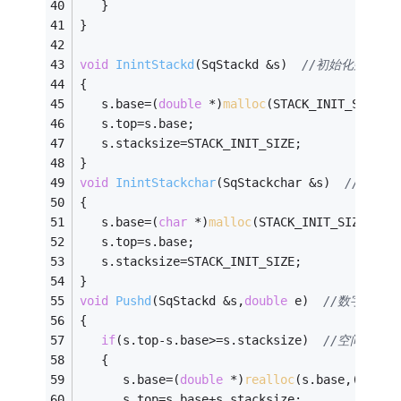
   } 
}
void
InintStackd
(SqStackd &s)
//初始化数字栈
{ 
   s.base=(
double
 *)
malloc
(STACK_INIT_SIZE*
s
   s.top=s.base; 
   s.stacksize=STACK_INIT_SIZE; 
} 
void
InintStackchar
(SqStackchar &s)
//初始化
{ 
   s.base=(
char
 *)
malloc
(STACK_INIT_SIZE*
siz
   s.top=s.base; 
   s.stacksize=STACK_INIT_SIZE; 
} 
void
Pushd
(SqStackd &s,
double
 e)
//数字压栈函
{ 
if
(s.top-s.base>=s.stacksize)  
//空间不够
   { 
      s.base=(
double
 *)
realloc
(s.base,(s.sta
      s.top=s.base+s.stacksize; 