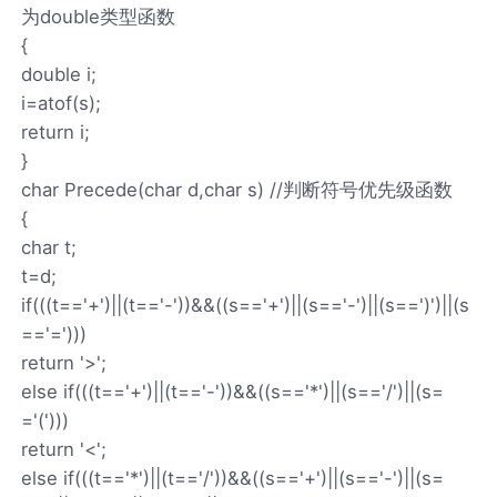
为double类型函数
{
double i;
i=atof(s);
return i;
}
char Precede(char d,char s) //判断符号优先级函数
{
char t;
t=d;
if(((t=='+')||(t=='-'))&&((s=='+')||(s=='-')||(s==')')||(s
=='=')))
return '>';
else if(((t=='+')||(t=='-'))&&((s=='*')||(s=='/')||(s=
='(')))
return '<';
else if(((t=='*')||(t=='/'))&&((s=='+')||(s=='-')||(s=