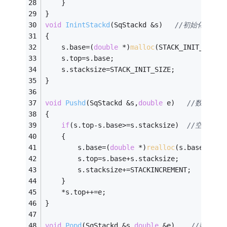
	}
}
void
InintStackd
(SqStackd &s)
//初始化数字栈
{
	s.base=(
double
 *)
malloc
(STACK_INIT_SIZE*
	s.top=s.base;
	s.stacksize=STACK_INIT_SIZE;
}
void
Pushd
(SqStackd &s,
double
 e)
//数字压栈
{
if
(s.top-s.base>=s.stacksize)  
//空间不够
	{
		s.base=(
double
 *)
realloc
(s.base,(s.s
		s.top=s.base+s.stacksize;
		s.stacksize+=STACKINCREMENT;
	}
	*s.top++=e;
}
void
Popd
(SqStackd &s,
double
 &e)
//数字出