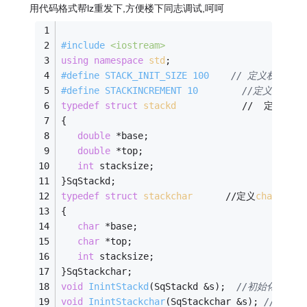
用代码格式帮lz重发下,方便楼下同志调试,呵呵
#
include
<iostream>
using
namespace
std
;  
#
define
 STACK_INIT_SIZE 100    
// 定义栈的初始
#
define
 STACKINCREMENT 10        
//定义增量 
typedef
struct
stackd
            //  定义
doub
{ 
double
 *base; 
double
 *top; 
int
 stacksize; 
}SqStackd; 
typedef
struct
stackchar
      //定义
char
类型的
{ 
char
 *base; 
char
 *top; 
int
 stacksize; 
}SqStackchar; 
void
InintStackd
(SqStackd &s)
;  
//初始化数字栈
void
InintStackchar
(SqStackchar &s)
; 
//初始化