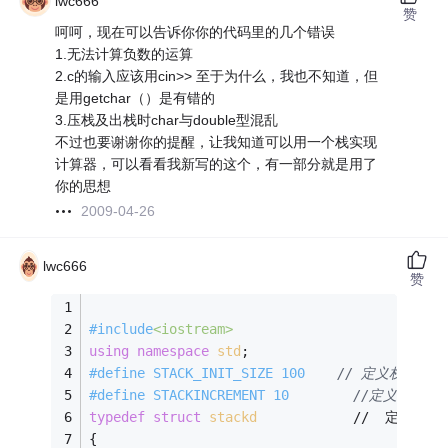
lwc666
赞
呵呵，现在可以告诉你你的代码里的几个错误
1.无法计算负数的运算
2.c的输入应该用cin>> 至于为什么，我也不知道，但
是用getchar（）是有错的
3.压栈及出栈时char与double型混乱
不过也要谢谢你的提醒，让我知道可以用一个栈实现
计算器，可以看看我新写的这个，有一部分就是用了
你的思想
2009-04-26
lwc666
赞
#
include
<iostream>
using
namespace
std
;  
#
define
 STACK_INIT_SIZE 100    
// 定义栈的初
#
define
 STACKINCREMENT 10        
//定义增量 
typedef
struct
stackd
            //  定义
doub
{