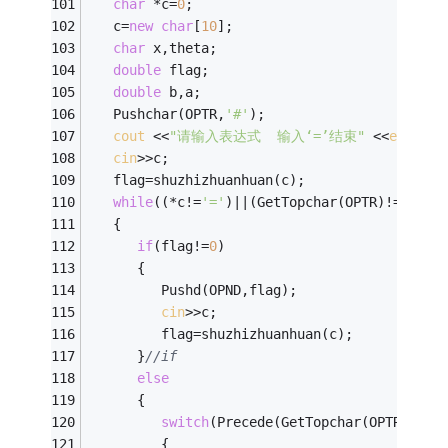
char
 *c=
0
; 
   c=
new
char
[
10
]; 
char
 x,theta; 
double
 flag; 
double
 b,a; 
   Pushchar(OPTR,
'#'
); 
cout
 <<
"请输入表达式  输入‘=’结束"
 <<
endl
;
cin
>>c;
   flag=shuzhizhuanhuan(c);
while
((*c!=
'='
)||(GetTopchar(OPTR)!=
'#'
))
   {
if
(flag!=
0
)
      {
         Pushd(OPND,flag);
cin
>>c;
         flag=shuzhizhuanhuan(c);
      }
//if
else
      { 
switch
(Precede(GetTopchar(OPTR),*c)
         { 