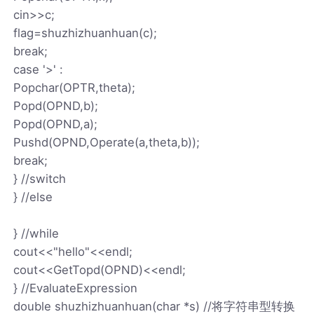
cin>>c;
flag=shuzhizhuanhuan(c);
break;
case '>' :
Popchar(OPTR,theta);
Popd(OPND,b);
Popd(OPND,a);
Pushd(OPND,Operate(a,theta,b));
break;
} //switch
} //else
} //while
cout<<"hello"<<endl;
cout<<GetTopd(OPND)<<endl;
} //EvaluateExpression
double shuzhizhuanhuan(char *s) //将字符串型转换