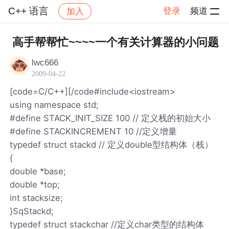
C++ 语言
登录
频道
加入
帖子详情
社区
C++ 语言
高手帮帮忙~~~~一个有关计算器的小问题
lwc666
2009-04-22
[code=C/C++][/code#include<iostream>
using namespace std;
#define STACK_INIT_SIZE 100 // 定义栈的初始大小
#define STACKINCREMENT 10 //定义增量
typedef struct stackd // 定义double型结构体（栈）
{
double *base;
double *top;
int stacksize;
}SqStackd;
typedef struct stackchar //定义char类型的结构体