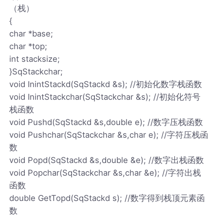
（栈）
{
char *base;
char *top;
int stacksize;
}SqStackchar;
void InintStackd(SqStackd &s); //初始化数字栈函数
void InintStackchar(SqStackchar &s); //初始化符号
栈函数
void Pushd(SqStackd &s,double e); //数字压栈函数
void Pushchar(SqStackchar &s,char e); //字符压栈函
数
void Popd(SqStackd &s,double &e); //数字出栈函数
void Popchar(SqStackchar &s,char &e); //字符出栈
函数
double GetTopd(SqStackd s); //数字得到栈顶元素函
数