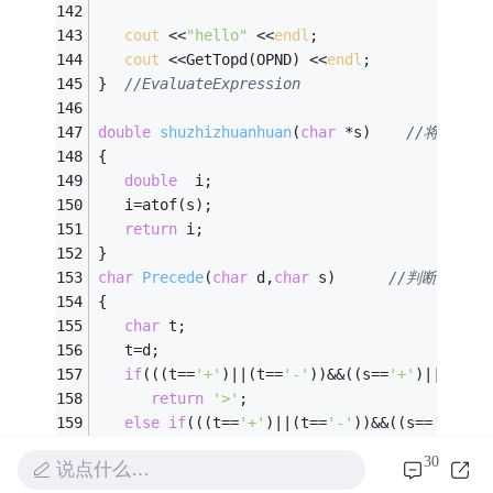
cout
 <<
"hello"
 <<
endl
; 
cout
 <<GetTopd(OPND) <<
endl
; 
}  
//EvaluateExpression 
double
shuzhizhuanhuan
(
char
 *s)
//将字符串
{ 
double
  i; 
   i=atof(s);
return
 i; 
} 
char
Precede
(
char
 d,
char
 s)
//判断符号优
{ 
char
 t; 
   t=d; 
if
(((t==
'+'
)||(t==
'-'
))&&((s==
'+'
)||(s==
'
return
'>'
; 
else
if
(((t==
'+'
)||(t==
'-'
))&&((s==
'*'
)||
return
'<'
; 
30
说点什么…
else
if
(((t==
'*'
)||(t==
'/'
))&&((s==
'+'
)||