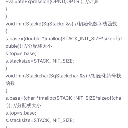
EvaluateExpression(OPND,OPTR ); //计算
}
}
void InintStackd(SqStackd &s) //初始化数字栈函数
{
s.base=(double *)malloc(STACK_INIT_SIZE*sizeof(d
ouble)); //分配栈大小
s.top=s.base;
s.stacksize=STACK_INIT_SIZE;
}
void InintStackchar(SqStackchar &s) //初始化符号栈
函数
{
s.base=(char *)malloc(STACK_INIT_SIZE*sizeof(cha
r)); //分配栈大小
s.top=s.base;
s.stacksize=STACK_INIT_SIZE;
}