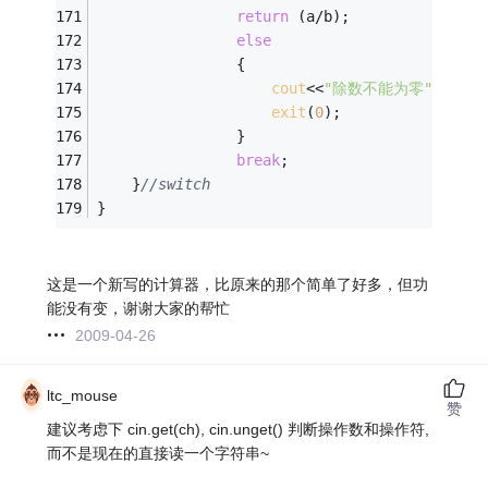
return
 (a/b);
else
				{	
cout
<<
"除数不能为零"
<<
endl
exit
(
0
);
				}
break
;
	}
//switch
}
这是一个新写的计算器，比原来的那个简单了好多，但功
能没有变，谢谢大家的帮忙
2009-04-26
ltc_mouse
赞
建议考虑下 cin.get(ch), cin.unget() 判断操作数和操作符,
而不是现在的直接读一个字符串~