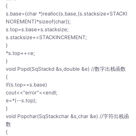
{
s.base=(char *)realloc(s.base,(s.stacksize+STACKI
NCREMENT)*sizeof(char));
s.top=s.base+s.stacksize;
s.stacksize+=STACKINCREMENT;
}
*s.top++=e;
}
void Popd(SqStackd &s,double &e) //数字出栈函数
{
if(s.top==s.base)
cout<<"error"<<endl;
e=*(--s.top);
}
void Popchar(SqStackchar &s,char &e) //字符出栈函
数
{