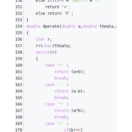
	else if((t=='#
')&&(s=='
#
'))
		return '=
';
	else return 'F
'
;
}
double
 Operate(
double
 a,
double
 theata,
double
{
char
 r;
	r=(
char
)theata;
switch
(r)
	{
case
'+'
 :
return
 (a+b);
break
;
case
'-'
 :
return
 (a-b);
break
;
case
'*'
 :
return
 (a*b);
break
;
case
'/'
 :	
if
(b!=
0
)