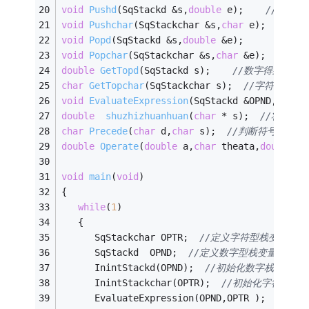
void
Pushd
(SqStackd &s,
double
 e)
;    
//数字压
void
Pushchar
(SqStackchar &s,
char
 e)
;  
//字
void
Popd
(SqStackd &s,
double
 &e)
;      
//数
void
Popchar
(SqStackchar &s,
char
 &e)
;    
//
double
GetTopd
(SqStackd s)
;    
//数字得到栈顶
char
GetTopchar
(SqStackchar s)
;  
//字符的得到
void
EvaluateExpression
(SqStackd &OPND,SqSta
double
shuzhizhuanhuan
(
char
 * s)
;  
//将字符串
char
Precede
(
char
 d,
char
 s)
;  
//判断符号优先级
double
Operate
(
double
 a,
char
 theata,
double
 b
void
main
(
void
)
{ 
while
(
1
) 
   { 
      SqStackchar OPTR;  
//定义字符型栈变量 
      SqStackd  OPND;  
//定义数字型栈变量 
      InintStackd(OPND);  
//初始化数字栈 
      InintStackchar(OPTR);  
//初始化字符栈 
      EvaluateExpression(OPND,OPTR );  
//计算