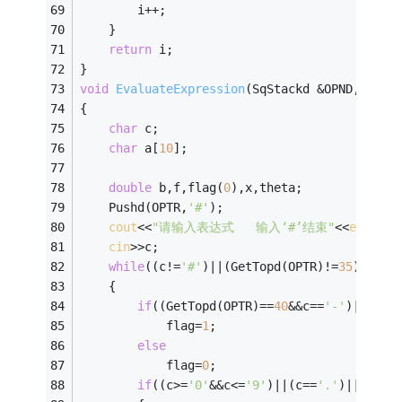
		i++;
	}
return
 i;
}
void
EvaluateExpression
(SqStackd &OPND,SqSta
{
char
 c;
char
 a[
10
];
double
 b,f,flag(
0
),x,theta;
	Pushd(OPTR,
'#'
);
cout
<<
"请输入表达式   输入‘#’结束"
<<
endl
;
cin
>>c;
while
((c!=
'#'
)||(GetTopd(OPTR)!=
35
))
	{ 
if
((GetTopd(OPTR)==
40
&&c==
'-'
)||((Ge
			flag=
1
;
else
			flag=
0
;
if
((c>=
'0'
&&c<=
'9'
)||(c==
'.'
)||flag=