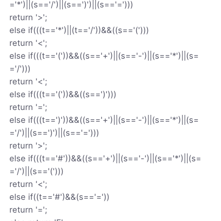
='*')||(s=='/')||(s==')')||(s=='=')))
return '>';
else if(((t=='*')||(t=='/'))&&((s=='(')))
return '<';
else if(((t=='('))&&((s=='+')||(s=='-')||(s=='*')||(s=
='/')))
return '<';
else if(((t=='('))&&((s==')')))
return '=';
else if(((t==')'))&&((s=='+')||(s=='-')||(s=='*')||(s=
='/')||(s==')')||(s=='=')))
return '>';
else if(((t=='#'))&&((s=='+')||(s=='-')||(s=='*')||(s=
='/')||(s=='(')))
return '<';
else if((t=='#')&&(s=='='))
return '=';