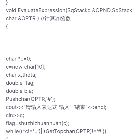
}
void EvaluateExpression(SqStackd &OPND,SqStack
char &OPTR ) //计算器函数
{
char *c=0;
c=new char[10];
char x,theta;
double flag;
double b,a;
Pushchar(OPTR,'#');
cout<<"请输入表达式 输入‘=’结束"<<endl;
cin>>c;
flag=shuzhizhuanhuan(c);
while((*c!='=')||(GetTopchar(OPTR)!='#'))