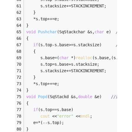
      s.stacksize+=STACKINCREMENT; 
   } 
   *s.top++=e; 
} 
void
Pushchar
(SqStackchar &s,
char
 e)
//字符
{ 
if
(s.top-s.base>=s.stacksize)      
//空间
   { 
      s.base=(
char
 *)
realloc
(s.base,(s.stack
      s.top=s.base+s.stacksize; 
      s.stacksize+=STACKINCREMENT; 
   }
   *s.top++=e; 
} 
void
Popd
(SqStackd &s,
double
 &e)
//数字出
{ 
if
(s.top==s.base) 
cout
 <<
"error"
 <<
endl
; 
   e=*(--s.top); 
} 