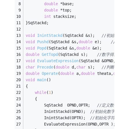
double
 *base;
double
 *top;
int
 stacksize;
}SqStackd;
void
InintStackd
(SqStackd &s)
;   
//初始化数字
void
Pushd
(SqStackd &s,
double
 e)
;    
//数字压
void
Popd
(SqStackd &s,
double
 &e)
;      
//数
double
GetTopd
(SqStackd s)
;    
//数字得到栈顶
void
EvaluateExpression
(SqStackd &OPND,SqSta
char
Precede
(
double
 d,
char
 s)
;   
//判断符号优
double
Operate
(
double
 a,
double
 theata,
double
void
main
()
{
while
(
1
)
	{
		SqStackd  OPND,OPTR;   
//定义数字型栈
		InintStackd(OPND);  
//初始化数字栈
		InintStackd(OPTR);  
//初始化字符栈
		EvaluateExpression(OPND,OPTR );   
//