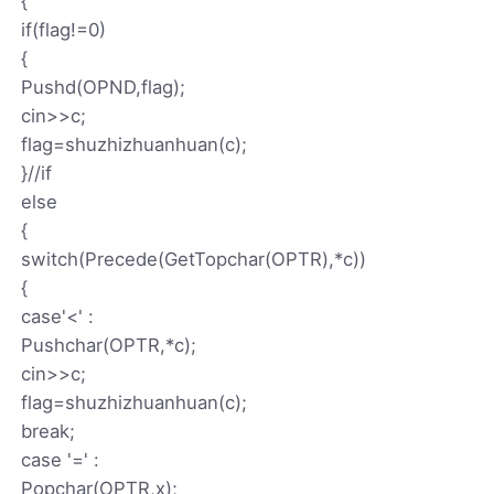
{
if(flag!=0)
{
Pushd(OPND,flag);
cin>>c;
flag=shuzhizhuanhuan(c);
}//if
else
{
switch(Precede(GetTopchar(OPTR),*c))
{
case'<' :
Pushchar(OPTR,*c);
cin>>c;
flag=shuzhizhuanhuan(c);
break;
case '=' :
Popchar(OPTR,x);