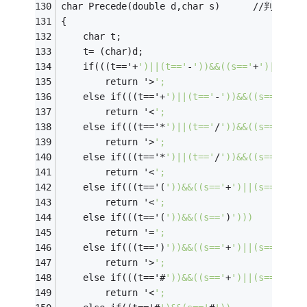
char Precede(double d,char s)      //判断
{
	char t;
	t= (char)d;
	if(((t=='+
')||(t=='
-
'))&&((s=='
+
')||(s==
		return '>
';
	else if(((t=='+
')||(t=='
-
'))&&((s=='
*
')|
		return '<
';
	else if(((t=='*
')||(t=='
/
'))&&((s=='
+
')|
		return '>
';
	else if(((t=='*
')||(t=='
/
'))&&((s=='
(
'))
		return '<
';
	else if(((t=='(
'))&&((s=='
+
')||(s=='
-
')|
		return '<
';
	else if(((t=='(
'))&&((s=='
)
')))
		return '=
';
	else if(((t==')
'))&&((s=='
+
')||(s=='
-
')|
		return '>
';
	else if(((t=='#
'))&&((s=='
+
')||(s=='
-
')|
		return '<
';