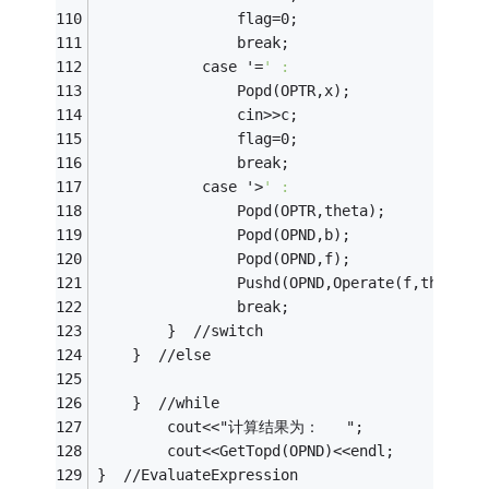
				flag=0;
				break;
			case '=
' :
				Popd(OPTR,x);
				cin>>c;
				flag=0;
				break;
			case '>
' :
				Popd(OPTR,theta);
				Popd(OPND,b);
				Popd(OPND,f);
				Pushd(OPND,Operate(f,theta,b
				break;
		}  //switch
	}  //else
	}  //while	
		cout<<"计算结果为：   ";
		cout<<GetTopd(OPND)<<endl;
}  //EvaluateExpression