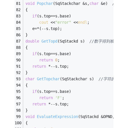
void
Popchar
(SqStackchar &s,
char
 &e)
//字符
{ 
if
(s.top==s.base) 
cout
 <<
"error"
 <<
endl
; 
   e=*(--s.top); 
} 
double
GetTopd
(SqStackd s)
//数字得到栈顶元素
{ 
if
(s.top==s.base) 
return
0
; 
return
 *--s.top; 
} 
char
GetTopchar
(SqStackchar s)
//字符的得到栈
{ 
if
(s.top==s.base) 
return
'F'
; 
return
 *--s.top; 
} 
void
EvaluateExpression
(SqStackd &OPND,SqSta
{