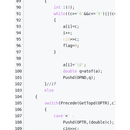
		{
int
i
(
0
)
;
while
((c>=
'0'
&&c<=
'9'
)||(c==
'.'
)
			{
				a[i]=c;
				i++;
cin
>>c;
				flag=
0
;
			}	
				a[i]=
'\0'
;
double
 q=atof(a);
				Pushd(OPND,q);
		}
//if
else
	{
switch
(Precede(GetTopd(OPTR),c))
		{
case
'
<
' :
				Pushd(OPTR,(double)c);
				cin>>c;