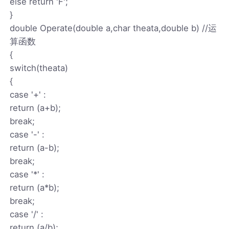
else return 'F';
}
double Operate(double a,char theata,double b) //运
算函数
{
switch(theata)
{
case '+' :
return (a+b);
break;
case '-' :
return (a-b);
break;
case '*' :
return (a*b);
break;
case '/' :
return (a/b);