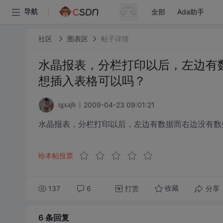
全部
Ada助手
导航
社区
图表区
帖子详情
水晶报表，分栏打印以后，左边有
想插入表格可以吗？
2009-04-23 09:01:21
tgxajh
水晶报表，分栏打印以后，左边有数据而右边没有数
给本帖投票
137
6
打赏
分享
收藏
6 条
回复