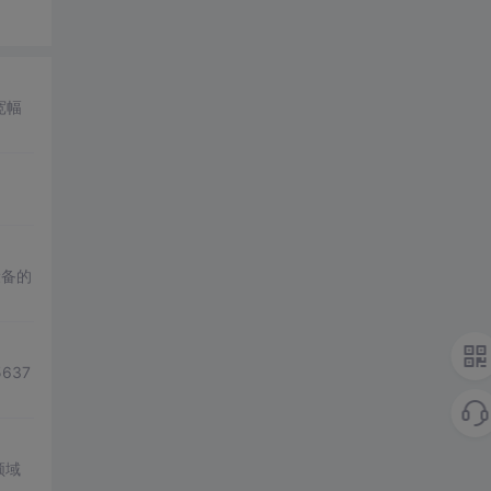
宽幅
设备的
637
领域