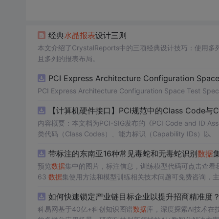
经典
水晶报表
设计三则
本文介绍了CrystalReports中的三项经典设计技巧：使用
且多列的报表布局。
PCI Express Architecture Configuration Space 
PCI Express Architecture Configuration Space Test Specif
【计算机硬件接口】PCI规范中的Class Code与
内容概要：本文档为PCI-SIG发布的《PCI Code and ID As
类代码（Class Codes）、能力标识（Capability IDs）以
带标注的东南亚16种常见毒蛇和无毒蛇识别
数据
集
预览
数据
集中的图片，标注信息，训练模型代码可点击查看我的博客链接：http
63
数据
集使用方法和模型训练相关技术问题可免费咨询，
如何快速锁定产业链目标企业以提升招商精准度？.
科易网基于40亿+科创知识图谱
数据
库，深度探索AI技术