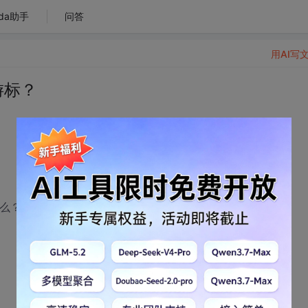
da助手
问答
用AI写
否有游标？
么？