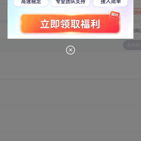
转发到动态
举报
写回
切换为时间
发表回