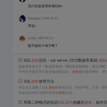
流行的是使用存储结构~
liliangbao
2009-04-23
帮顶~
mtshlj
2009-04-23
能不能给个例子啊？
SQL
游标
总结 - sql server 2012数据库基础-
游标
这篇博客是关于《数据库基础》课程的实验报告，重点讲解了
学号升序展示学生及所修课程信息。
游标
被比喻为指针，用
SQL
游标
使用方法
本文深入讲解了SQL
游标
的使用方法，包括声明、打开、操
及如何在WHILE循环
中
控制
游标
活动。
用第二种格式的动态
SQL语句
创建的
游标
，如何