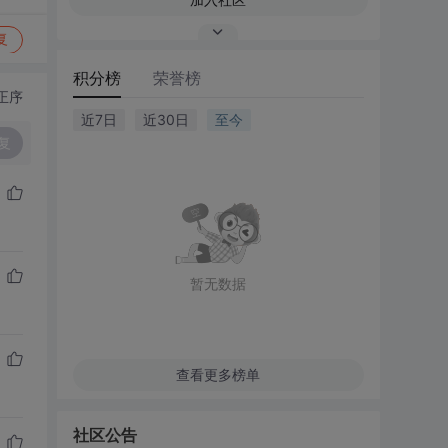
复
积分榜
荣誉榜
正序
近7日
近30日
至今
复
暂无数据
查看更多榜单
社区公告