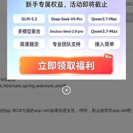
切换为时间
发表回
va比较杂
bernate,spring,webwork,dwr等
sp 和C#方面的asp.net!如果你是女生，呵呵，那么推荐学asp.net吧