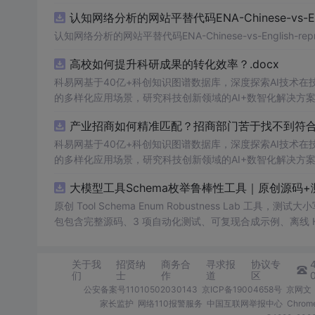
认知网络分析的网站平替代码ENA-Chinese-vs-Englis
认知网络分析的网站平替代码ENA-Chinese-vs-English-reprod
高校如何提升科研成果的转化效率？.docx
科易网基于40亿+科创知识图谱数据库，深度探索AI技术
的多样化应用场景，研究科技创新领域的AI+数智化解决方
产业招商如何精准匹配？招商部门苦于找不到符合产
科易网基于40亿+科创知识图谱数据库，深度探索AI技术
的多样化应用场景，研究科技创新领域的AI+数智化解决方
大模型工具Schema枚举鲁棒性工具｜原创源码+
原创 Tool Schema Enum Robustness Lab 工
包包含完整源码、3 项自动化测试、可复现合成示例、离线 HTML
明、功能清单、MIT License 及原创与授权声明。运
日志或其他受限素材。
关于我
招贤纳
商务合
寻求报
协议专
们
士
作
道
区
公安备案号11010502030143
京ICP备19004658号
京网文〔
家长监护
网络110报警服务
中国互联网举报中心
Chro