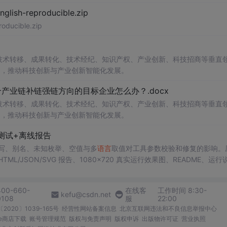
h-reproducible.zip
ucible.zip
在技术转移、成果转化、技术经纪、知识产权、产业创新、科技招商等垂直
案，推动科技创新与产业创新智能化发展。
业链补链强链方向的目标企业怎么办？.docx
在技术转移、成果转化、技术经纪、知识产权、产业创新、科技招商等垂直
案，推动科技创新与产业创新智能化发展。
测试+离线报告
具，测试大小写、别名、未知枚举、空值与多
语言
取值对工具参数校验和修复的影响。
/JSON/SVG 报告、1080×720 真实运行效果图、README、运行
行时零第三方依赖，不包含热点产品或开源项目源码、Logo、官方截图、论文、
400-660-
在线客
工作时间 8:30-
kefu@csdn.net
0108
服
22:00
2020〕1039-165号
经营性网站备案信息
北京互联网违法和不良信息举报中心
me商店下载
账号管理规范
版权与免责声明
版权申诉
出版物许可证
营业执照