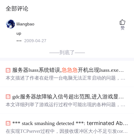
全部评论
liliangbao
赞
up
2009-04-27
——到底了——
服务器lsass系统错误,
急
急
急
开机出现lsass.exe系统错误系统资源不够无法完成AP? 爱问知识人...
本文描述了作者在处理一台电脑无法正常启动的问题，遇
到“系统资源不够，无法完成API”和“lsass.exe系统错误”的
提示。尝试了安全模式和最后一次正确配置都无法解决问
gdc服务器故障输入信号超出范围,进入游戏显示输入信号超出范围！来个大神解救我啊！
题，甚至在安全模式下出现蓝屏。根据网上搜索，可能是
病毒、系统文件损坏或杀毒软件错误文件导致。作者计划
本文详细列举了游戏运行过程中可能出现的各种问题，如
进一步检查和修复，包括考虑使用Ghost系统还原，但发现
文件错误、黑屏、内存问题、全屏切换困难等，并提供了
备份文件丢失。博客中提到了lsass.exe进程的作用和Windo
相应的解决方法，包括检查系统文件、更新驱动、调整屏
ws活动目录远程堆栈溢出漏洞的相关信息。
terminated Aborted (core dumped)
*** stack smashing detected ***:
幕刷新率、安装必要的运行库等。此外，还提到了兼容性
设置和确保游戏安装完整的重要性。
在实现TCPserver过程中，因接收缓冲区大小不足引发cored