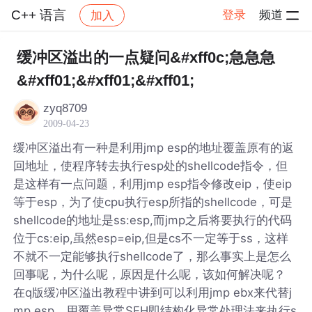
C++ 语言
登录
频道
加入
帖子详情
社区
C++ 语言
缓冲区溢出的一点疑问&#xff0c;急急急
&#xff01;&#xff01;&#xff01;
zyq8709
2009-04-23
缓冲区溢出有一种是利用jmp esp的地址覆盖原有的返
回地址，使程序转去执行esp处的shellcode指令，但
是这样有一点问题，利用jmp esp指令修改eip，使eip
等于esp，为了使cpu执行esp所指的shellcode，可是
shellcode的地址是ss:esp,而jmp之后将要执行的代码
位于cs:eip,虽然esp=eip,但是cs不一定等于ss，这样
不就不一定能够执行shellcode了，那么事实上是怎么
回事呢，为什么呢，原因是什么呢，该如何解决呢？
在q版缓冲区溢出教程中讲到可以利用jmp ebx来代替j
mp esp，用覆盖异常SEH即结构化异常处理法来执行s