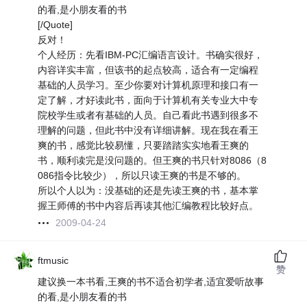
的看,是小朋友看的书
[/Quote]
反对！
个人经历：先看IBM-PC汇编语言设计。书确实很好，
内容详实丰富，但该书的起点较高，适合有一定编程
基础的人员学习。至少你要对计算机原理和接口有一
定了解，才好读此书，面向于计算机有关专业大中专
院校学生或者有基础的人员。自己看此书遇到很多不
理解的问题，但此书中没有详细讲解。现在我在看王
爽的书，感觉比较易懂，只要踏踏实实地看王爽的
书，顺利读完是没问题的。但王爽的书只针对8086（8
086指令比较少），所以只读王爽的书是不够的。
所以个人以为：没基础的还是先读王爽的书，基本掌
握王师傅的书中内容后再读其他汇编教程比较好点。
2009-04-24
ftmusic
赞
建议换一本书看,王爽的书不适合初学者,适宜爱听故事
的看,是小朋友看的书