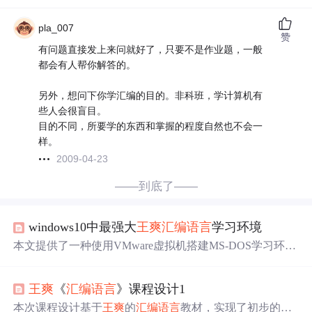
pla_007
赞
有问题直接发上来问就好了，只要不是作业题，一般
都会有人帮你解答的。
另外，想问下你学汇编的目的。非科班，学计算机有
些人会很盲目。
目的不同，所要学的东西和掌握的程度自然也不会一
样。
2009-04-23
——到底了——
windows10中最强大
王爽
汇编语言
学习环境
本文提供了一种使用VMware虚拟机搭建MS-DOS学习环境
的方法，包括安装VMware虚拟机、安装
王爽
汇编语言
学习
环境包、使用CCDOS和pdos中文系统、长文件名处理工
王爽
《
汇编语言
》课程设计1
具、vim73fordos编辑器、tr调试工具、以及虚拟软盘的加载
等步骤，旨在帮助用户完成
王爽
汇编语言
的学习。
本次课程设计基于
王爽
的
汇编语言
教材，实现了初步的实