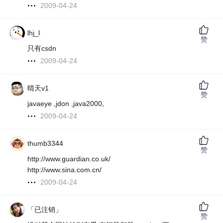
2009-04-24
lhj_l
赞
只有csdn
2009-04-24
晴天v1
赞
javaeye ,jdon ,java2000,
2009-04-24
thumb3344
赞
http://www.guardian.co.uk/
http://www.sina.com.cn/
2009-04-24
「已注销」
赞