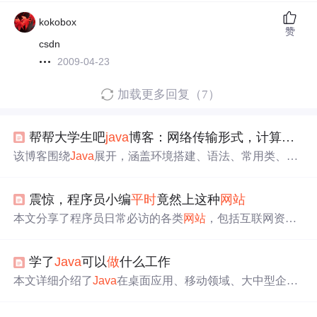
kokobox
赞
csdn
2009-04-23
加载更多回复（7）
帮帮大学生吧
java
博客：网络传输形式，计算机专业相关人员常 用技术
该博客围绕
Java
展开，涵盖环境搭建、语法、常用类、集
合等内容。介绍了数据类型、分支与循环结构、函数、数
组等基础语法，还阐述了Collection和Map集合体系，包括
震惊，程序员小编
平时
竟然上这种
网站
接口特点、方法、实现类及遍历方式，对
Java
学习有重要
指导意义。
本文分享了程序员日常必访的各类
网站
，包括互联网资
讯、博客社区、问答社区、代码托管、手机应用、学习平
台及趣味站点，覆盖技术学习与行业动态跟进的全方位需
学了
Java
可以
做
什么工作
求。
本文详细介绍了
Java
在桌面应用、移动领域、大中型企业
应用、Android应用、服务器程序及
网站
开发等多个领域的
应用，并阐述了学
Java
可以从事的工作，如手机软件开