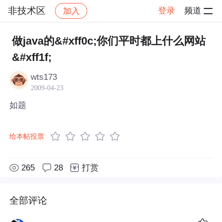
非技术区
登录
频道
加入
帖子详情
社区
非技术区
做java的&#xff0c;你们平时都上什么网站
&#xff1f;
wts173
2009-04-23
如题
给本帖投票
265
28
打赏
全部评论