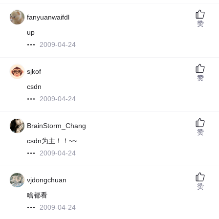
fanyuanwaifdl
赞
up
2009-04-24
sjkof
赞
csdn
2009-04-24
BrainStorm_Chang
赞
csdn为主！！~~
2009-04-24
vjdongchuan
赞
啥都看
2009-04-24