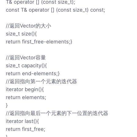
T& operator [] (const size_t);
const T& operator [] (const size_t) const;
//返回Vector的大小
size_t size(){
return first_free-elements;}
//返回Vector容量
size_t capacity(){
return end-elements;}
//返回指向第一个元素的迭代器
iterator begin(){
return elements;
}
//返回指向最后一个元素的下一位置的迭代器
iterator last(){
return first_free;
}