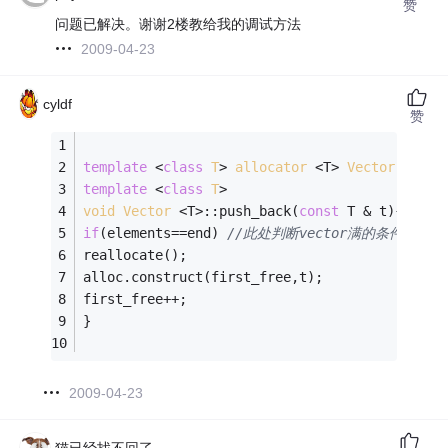
赞
问题已解决。谢谢2楼教给我的调试方法
2009-04-23
cyldf
赞
template
 <
class
T
>
allocator
 <T> 
Vector
 <T>:
:
template
 <
class
T
>
void
Vector
 <T>:
:push_back(
const
 T & t){ 
if
(elements==end) 
//此处判断vector满的条件应该是if( 
reallocate(); 
alloc.construct(first_free,t); 
first_free++; 
} 
2009-04-23
猫已经找不回了