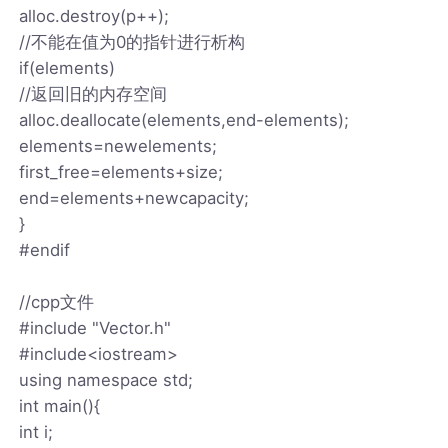
alloc.destroy(p++);
//不能在值为0的指针进行析构
if(elements)
//返回旧的内存空间
alloc.deallocate(elements,end-elements);
elements=newelements;
first_free=elements+size;
end=elements+newcapacity;
}
#endif
//cpp文件
#include "Vector.h"
#include<iostream>
using namespace std;
int main(){
int i;