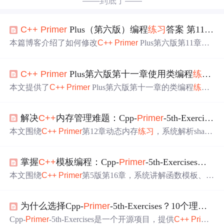
——到底了——
C++
Primer
Plus（第六版）编程
练习
答案 第11章 使用类
本篇博客介绍了如何修改
C++
Primer
Plus第六版第11章的
编程
练习
，涉及随机漫步者的位置
写
入文件、移除
Vector
类中长度和角度的存储、报告测试中的最高、最低和平均
C++
Primer
Plus第六版第十一章使用类编程
练习
答
步数、使用友元函数重载运算符以及复数类的实现。博客
详细展示了头文件和实现文件的代码修改，并提供了运行
本文提供了
C++
Primer
Plus第六版第十一章的类编程
练习
结果。
答案，包括涉及类声明和定义的
vector
.h、Time.h、Stonew
t.h头文件，以及对应的main.cpp测试代码，详细解释了各
解决
C++
内存管理难题：Cpp-
Primer
-5th-Exercises第12章动态内存
个
练习
的实现思路。
本文围绕
C++
Primer
第12章动态内存
练习
，系统解析share
d_ptr等智能指针的核心机制与实践应用，涵盖内存泄漏、
悬挂指针、二次释放等常见
问题
的成因与规避策略，强调
掌握
C++
模板编程：Cpp-
Primer
-5th-Exercises第16章实战指南
所有权管理、引用计数、自定义删除器及循环引用破解等
关键技术点，并结合Cpp-
Primer
-5th-Exercises项目中的典型
本文围绕
C++
Primer
第5版第16章，系统讲解函数模板、类
习题（如12.2.cpp、12.12.cpp等）提供可验证的工程化解决
模板、模板特化、非类型模板参数等核心概念，并结合Cp
方案。
p-
Primer
-5th-Exercises项目中的16.12节Blob模板类实现与1
为什么选择Cpp-
Primer
-5th-Exercises？10个理由让你快速提升
6.22节模板继承实践，深入剖析泛型编程关键技术。内容
涵盖模板基础、高级技巧及最佳实践，强调类型安全、代
Cpp-
Primer
-5th-Exercises是一个开源项目，提供
C++
Prime