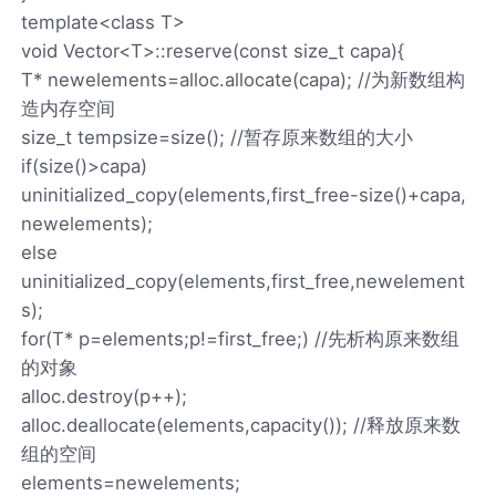
template<class T>
void Vector<T>::reserve(const size_t capa){
T* newelements=alloc.allocate(capa); //为新数组构
造内存空间
size_t tempsize=size(); //暂存原来数组的大小
if(size()>capa)
uninitialized_copy(elements,first_free-size()+capa,
newelements);
else
uninitialized_copy(elements,first_free,newelement
s);
for(T* p=elements;p!=first_free;) //先析构原来数组
的对象
alloc.destroy(p++);
alloc.deallocate(elements,capacity()); //释放原来数
组的空间
elements=newelements;