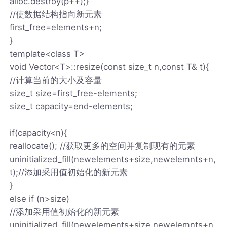
alloc.destroy(p++);}
//使数据结构指向新元素
first_free=elements+n;
}
template<class T>
void Vector<T>::resize(const size_t n,const T& t){
//计算当前的大小及容量
size_t size=first_free-elements;
size_t capacity=end-elements;
if(capacity<n){
reallocate(); //获取更多的空间并复制现有的元素
uninitialized_fill(newelements+size,newelemnts+n,
t);//添加采用值初始化的新元素
}
else if (n>size)
//添加采用值初始化的新元素
uninitialized_fill(newelements+size,newelemnts+n,