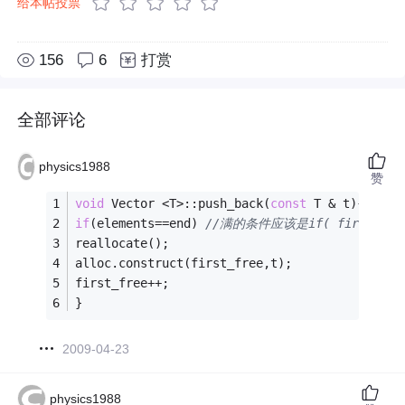
给本帖投票
156
6
打赏
全部评论
physics1988
赞
void
 Vector <T>::push_back(
const
 T & t){ 
if
(elements==end) 
//满的条件应该是if( first_free
reallocate(); 
alloc.construct(first_free,t); 
first_free++; 
} 
2009-04-23
physics1988