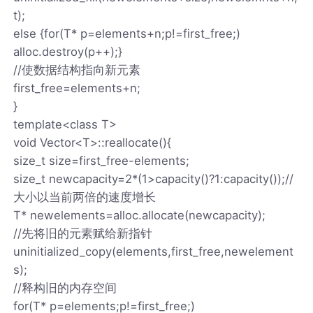
t);
else {for(T* p=elements+n;p!=first_free;)
alloc.destroy(p++);}
//使数据结构指向新元素
first_free=elements+n;
}
template<class T>
void Vector<T>::reallocate(){
size_t size=first_free-elements;
size_t newcapacity=2*(1>capacity()?1:capacity());//
大小以当前两倍的速度增长
T* newelements=alloc.allocate(newcapacity);
//先将旧的元素赋给新指针
uninitialized_copy(elements,first_free,newelement
s);
//释构旧的内存空间
for(T* p=elements;p!=first_free;)