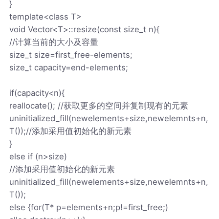
}
template<class T>
void Vector<T>::resize(const size_t n){
//计算当前的大小及容量
size_t size=first_free-elements;
size_t capacity=end-elements;
if(capacity<n){
reallocate(); //获取更多的空间并复制现有的元素
uninitialized_fill(newelements+size,newelemnts+n,
T());//添加采用值初始化的新元素
}
else if (n>size)
//添加采用值初始化的新元素
uninitialized_fill(newelements+size,newelemnts+n,
T());
else {for(T* p=elements+n;p!=first_free;)