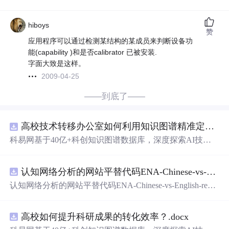
hiboys
赞
应用程序可以通过检测某结构的某成员来判断设备功
能(capability )和是否calibrator 已被安装.
字面大致是这样。
2009-04-25
——到底了——
高校技术转移办公室如何利用知识图谱精准定位产业需求与技术适配点？.docx
科易网基于40亿+科创知识图谱数据库，深度探索AI技术
在技术转移、成果转化、技术经纪、知识产权、产业创
新、科技招商等垂直领域的多样化应用场景，研究科技创
认知网络分析的网站平替代码ENA-Chinese-vs-English-reproducible.zip
新领域的AI+数智化解决方案，推动科技创新与产业创新
智能化发展。
认知网络分析的网站平替代码ENA-Chinese-vs-English-repro
ducible.zip
高校如何提升科研成果的转化效率？.docx