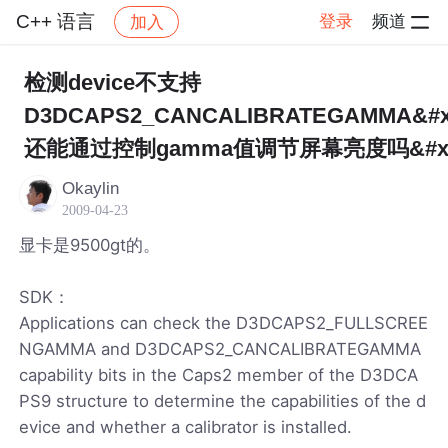
C++ 语言
登录
频道
加入
帖子详情
社区
C++ 语言
检测device不支持
D3DCAPS2_CANCALIBRATEGAMMA&#xf
还能通过控制gamma值调节屏幕亮度吗&#xff
Okaylin
2009-04-23
显卡是9500gt的。
SDK：
Applications can check the D3DCAPS2_FULLSCREE
NGAMMA and D3DCAPS2_CANCALIBRATEGAMMA
capability bits in the Caps2 member of the D3DCA
PS9 structure to determine the capabilities of the d
evice and whether a calibrator is installed.