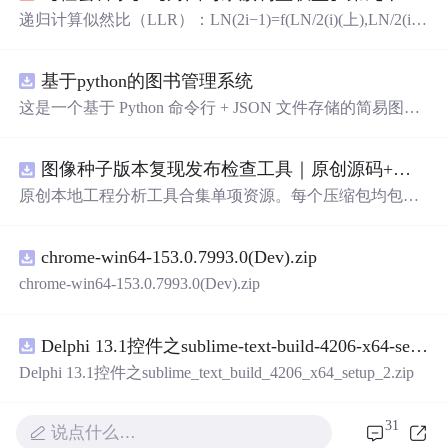
递归计算似然比（LLR）：LN(2i−1)​=f(LN/2(i)​(上),LN/2(i)​
(下))， LN(2i)​=g(LN/2(i)​(上),LN/2(i)​(下),u^2i−1​)。与芯粒内
缓存层次（L1/L2）紧密集成。：在PIC上布局光波导、微
基于python的图书管理系统
环谐振器（MRR）或马赫-曾德尔调制器（MZM）、光电
探测器（PD）、光栅耦合器（GC）或边缘耦合器（E
这是一个基于 Python 命令行 + JSON 文件存储的简易图书
C）。：在PIC上布局光波导、微环谐振器（MRR）或马
管理系统。 核心功能：围绕"图书"和"读者"实现两类实体
赫-曾德尔调制器（MZM）、光电探测器（PD）、光栅耦
管理，以及它们之间的借阅关系。 图书管理：支持图书的
合器（GC）或边缘耦合器（EC）。
图像种子版本复现发布检查工具｜原创源码+测试+离线报告
添加、删除、修改、搜索（按书名/作者/ISBN），每本书
记录馆藏总数和当前可借数量。 学生管理：支持学生信息
原创本地工程分析工具合集单项资源。每个压缩包均包含
的添加、删除、搜索（按姓名/学号），每人默认最多借阅
完整 JavaScript/Node.js 源码、3 项自动化测试、可复现合
5 本。 借阅管理：借书时自动校验库存是否充足、是否超
成示例、离线 HTML/JSON/SVG 报告、1080×720 真实运
过借阅上限、是否重复借阅；还书时自动判断是否逾期
chrome-win64-153.0.7993.0(Dev).zip
行效果图、README、运行说明、功能清单、MIT License
（期限 30 天）；支持查看全部借阅记录、逾期记录和某人
及原创授权声明。Node.js 18+ 可直接运行，零第三方运行
chrome-win64-153.0.7993.0(Dev).zip
当前在借图书。 技术特点：纯 Python 标准库实现，无需安
依赖，适合开发者进行工程预检、质量审查和交付复核。
装任何第三方依赖；采用分层架构（模型层 → 持久化层
→ 业务层 → 界面层），职责清晰，易于扩展或替换（比
Delphi 13.1控件之sublime-text-build-4206-x64-setup-2.zip
如把 JSON 换成数据库只需改 storage.py）；数据保存在本
Delphi 13.1控件之sublime_text_build_4206_x64_setup_2.zip
地 data/ 目录的 JSON 文件中，关闭程序数据不丢失
31
说点什么…