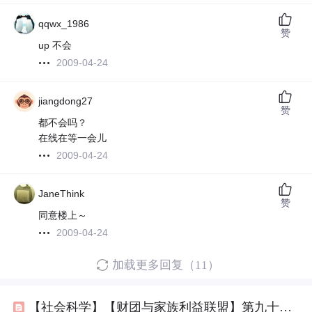
qqwx_1986
赞
up 不会
2009-04-24
jiangdong27
赞
都不会吗？
在线在等一会儿
2009-04-24
JaneThink
赞
同意楼上～
2009-04-24
加载更多回复（11）
【社会科学】【财团与家族利益联盟】第九十九篇 管理层驾驭人和驾驭人性和拜码头和构建利益同盟（包含互相联姻构建家族）和设置阶层障碍和壁垒的手段和规则和行为和话术列表01