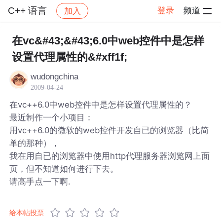
C++ 语言
登录
频道
加入
帖子详情
社区
C++ 语言
在vc&#43;&#43;6.0中web控件中是怎样
设置代理属性的&#xff1f;
wudongchina
2009-04-24
在vc++6.0中web控件中是怎样设置代理属性的？
最近制作一个小项目：
用vc++6.0的微软的web控件开发自已的浏览器（比简
单的那种），
我在用自已的浏览器中使用http代理服务器浏览网上面
页，但不知道如何进行下去。
请高手点一下啊.
给本帖投票