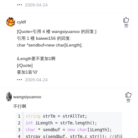
2009-04-24
cyldf
赞
[Quote=引用 4 楼 wangsiyuanoo 的回复:]
引用 1 楼 baiwei156 的回复:
char *sendbuf=new char[iLength];
iLength要不要加1啊
[/Quote]
要加1装'\0'
2009-04-24
wangsiyuanoo
赞
不行啊
string
 strTm = strAllTxt;
int
 iLength = strTm.length();
char
 * sendbuf = 
new
char
[iLength];
strcpy_s(sendbuf, strTm.c_str()); 
//错误：“st