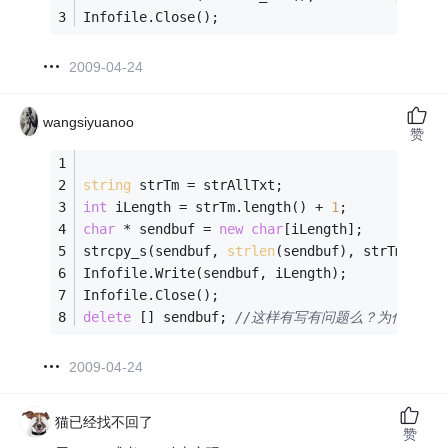
Infofile.Close();
2009-04-24
wangsiyuanoo
赞
string
 strTm = strAllTxt;
int
 iLength = strTm.length() + 
1
;
char
 * sendbuf = 
new
char
[iLength];
strcpy_s(sendbuf, 
strlen
(sendbuf), strTm.c_st
Infofile.Write(sendbuf, iLength); 
Infofile.Close();
delete
 [] sendbuf; 
//这样有写有问题么？为什么会
2009-04-24
猫已经找不回了
赞