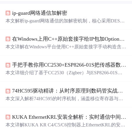
ip-guard网络通信加解密
本文解析ip-guard网络通信的加解密机制，核心采用DES和
AES-CBC-128算法。DES使用固定密钥'ocularv3'；AES密
钥源自DES解密后包头第8字节起的16字节，IV初始为全
在Windows上用C++原始套接字给IP包加Option字段：一个被遗忘的IPv4特性实战
0，CBC模式下IV动态更新但无需手动干预。解密后需丢
弃头部16字节，并对剩余数据执行Deflate解压（标识头0x7
本文详解在Windows平台使用C++原始套接字手动构造含O
801，对应最快压缩参数）。实现基于OpenSSL EVP接
ption字段的IPv4数据包，涵盖Option结构（类型/长度/数
口。
据）、IP_HDRINCL选项启用、头部对齐与校验和计算，
手把手教你用CC2530+ESP8266-01S把传感器数据传到OneNET（附完整代码和接线图）
并以Record Route Option的ICMP实战为例，分析调试要点
（如管理员权限、Wireshark验证、防火墙拦截）及现代替
本文详细介绍了基于CC2530（Zigbee）与ESP8266-01S
代方案（IPv6扩展头部、TCP Option、GRE/VXLAN）。
（WiFi）协同工作的物联网数据上传系统，涵盖硬件选
型、固件刷写（OneNET专用EDP固件）、串口通信配
74HC595驱动精讲：从时序原理到数码管实战与调试
置、传感器数据采集（如HC-SR04/DHT11）、CC2530与E
SP8266接线设计（含电平匹配与电源稳压）、OneNET平
本文深入解析74HC595的时序机制，涵盖移位寄存器与输
台EDP协议配置、关键AT指令交互、数据转发代码实现，
出锁存器协同工作原理、关键时序参数（建立/保持时间、
以及低功耗、AES加密和环形缓存等进阶优化方案。
RCK脉宽）及软件模拟实现要点；详解单片机驱动函数设
KUKA EthernetKRL安装全解析：实时通信中间件配置指南
计，强调移位与锁存分离、级联数据顺序、硬件消隐等关
键实践；结合8位共阳数码管动态扫描应用，说明GPIO资
本文详解KUKA KR C4/C5/C6控制器上EthernetKRL的安装
源优化与抗鬼影策略；并提供基于万用表与逻辑分析仪的
与配置，涵盖WorkVisual 6.0环境下的许可证绑定、固件版