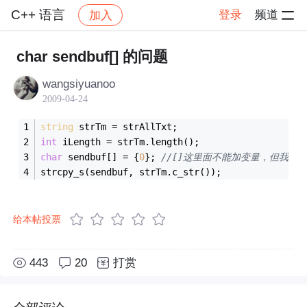
C++ 语言
登录
频道
加入
帖子详情
社区
C++ 语言
char sendbuf[] 的问题
wangsiyuanoo
2009-04-24
string
 strTm = strAllTxt;
int
 iLength = strTm.length();
char
 sendbuf[] = {
0
}; 
//[]这里面不能加变量，但我没
strcpy_s(sendbuf, strTm.c_str());
给本帖投票
443
20
打赏