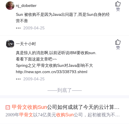
nj_dobetter
赞
Sun 被收购不是因为Java出问题了,而是Sun自身的经
营不善
2009-04-25
一天十小时
赞
真是惊人的消息啊,以前还听说IBM要收购sun.
看看下面这篇文章吧~~
Spring之父:甲骨文收购Sun对Java影响不大
http://new.spn.com.cn/33/338793.shtml
2009-04-25
——到底了——
甲骨文
收购
Sun
公司如何成就了今天的云计算巨头
2009年
甲骨文
以74亿美元
收购
Sun
公司，起初被视为不明
智决策。然而，此次
收购
为
甲骨文
提供了关键的系统技
术，为其后续发展云基础设施奠定了基础。通过整合软硬