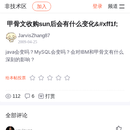
非技术区
登录
频道
加入
帖子详情
社区
非技术区
甲骨文收购sun后会有什么变化&#xff1f;
JarvisZhang87
2009-04-25
java会变吗？MySQL会变吗？会对IBM和甲骨文有什么
深刻的影响？
给本帖投票
112
6
打赏
全部评论