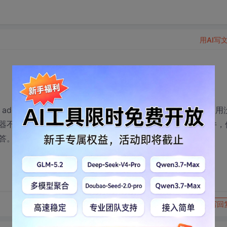
用AI写
右键 add to palette 制作了一个控件，放到form上，我机器上使用
不行，我装了cb看了一下，说找不着我加的那个frame控件，
答。
转发到动态
举报
写回