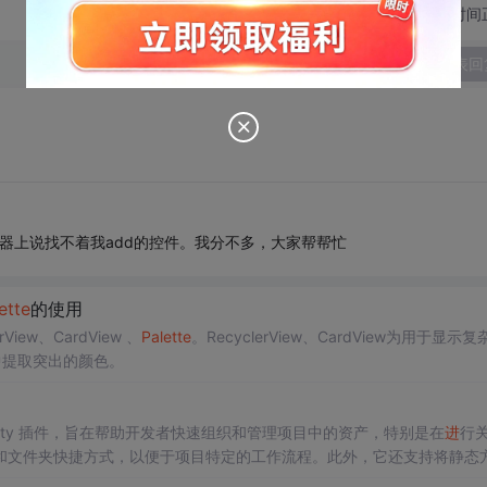
切换为时间
发表回
机器上说找不着我add的控件。我分不多，大家帮帮忙
et
te
的使用
rView、CardView 、
Pa
let
te
。RecyclerView、CardView为用于显示复
中提取突出的颜色。
nity 插件，旨在帮助开发者快速组织和管理项目中的资产，特别是在
进
行
和文件夹快捷方式，以便于项目特定的工作流程。此外，它还支持将静态
转换为宏，通过双击图标即可运行。 项目快速启动 安装步骤 通过
Pa
ckage Manager 安装 打开 Un...