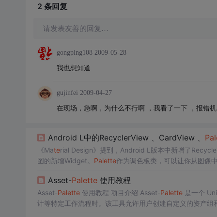
2 条
回复
请发表友善的回复…
gongping108
2009-05-28
我也想知道
gujinfei
2009-04-27
在现场，急啊，为什么不行啊 ，我看了一下 ，报错
Android L中的RecyclerView 、CardView 、
Pa
l
《Ma
te
rial Design》提到，Android L版本中新增了Recycle
图的新增Widget。
Pa
let
te
作为调色板类，可以让你从图像
Asset-
Pa
let
te
使用教程
Asset-
Pa
let
te
使用教程 项目介绍 Asset-
Pa
let
te
是一个 U
计等特定工作流程时。该工具允许用户创建自定义的资产组