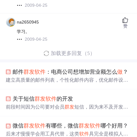
2009-04-25
na2650945
赞
学习。
2009-04-25
加载更多回复（5）
邮件
群发
软件
：电商公司想增加营业额怎么
做
？
建立高质量的邮件列表，个性化邮件内容，优化邮件设计
和布局，定期发送有价值的内容，以及进行测试和优化，
这些步骤将帮助电商实现更高的销售业绩和用户忠诚度。
关于短信
群发
软件
的开发
随着技术的不断进步和消费者行为的变化，电商人需要保
持灵活性和创新性，不断调整策略，以适应不断变化的市
前段时间因为公司要对会员
群发
短信，因为来不及开发，
场环境，并利用邮件营销这一强大的工具来推动业务增
买了二郎腿
软件
短信
群发
软件
（800元），在使用中发现当
长。邮件营销是一个不断演化和发展的过程，因此，测试
人数过多（上一千）时，速度就会很慢，而且在对方号码
和优化是不可或缺的环节。当然，Zoho Campaigns的“动态
微信
群发
软件
有哪些，微信
群发
软件
哪个好用？
错误时，经常会弹出对话框，并中止发送过程。与自已
做
内容”，可以在邮件中添加不同联系人的姓名，增加邮件的
的消费者管理
软件
集成度也不高，要用户导出，再导入短
后来才慢慢学会用工具代替，这类
软件
具完全是模拟人操