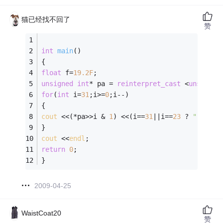
猫已经找不回了
赞
int
main
()
{ 
float
 f=
19.2F
; 
unsigned
int
* pa = 
reinterpret_cast
 <
unsigned
for
(
int
 i=
31
;i>=
0
;i--) 
{ 
cout
 <<(*pa>>i & 
1
) <<(i==
31
||i==
23
 ? 
"-"
:
" "
} 
cout
 <<
endl
; 
return
0
; 
} 
2009-04-25
WaistCoat20
赞