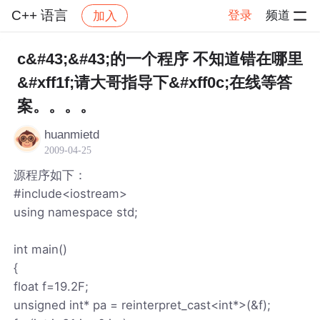
C++ 语言
登录
频道
加入
帖子详情
社区
C++ 语言
c&#43;&#43;的一个程序 不知道错在哪里
&#xff1f;请大哥指导下&#xff0c;在线等答
案。。。。
huanmietd
2009-04-25
源程序如下：
#include<iostream>
using namespace std;
int main()
{
float f=19.2F;
unsigned int* pa = reinterpret_cast<int*>(&f);