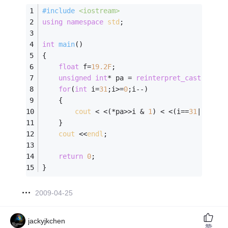
#
include
<iostream>
using
namespace
std
;
int
main
()
{
float
 f=
19.2F
;
unsigned
int
* pa = 
reinterpret_cast
 <
unsi
for
(
int
 i=
31
;i>=
0
;i--)
	{
cout
 < <(*pa>>i & 
1
) < <(i==
31
||i==
23
	}
cout
 <<
endl
;
return
0
;
}
2009-04-25
jackyjkchen
赞