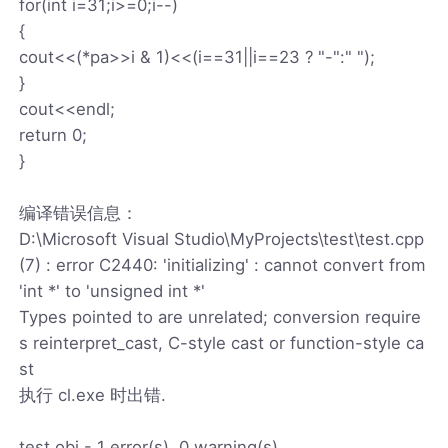
for(int i=31;i>=0;i--)
{
cout<<(*pa>>i & 1)<<(i==31||i==23 ? "-":" ");
}
cout<<endl;
return 0;
}
编译错误信息：
D:\Microsoft Visual Studio\MyProjects\test\test.cpp
(7) : error C2440: 'initializing' : cannot convert from
'int *' to 'unsigned int *'
Types pointed to are unrelated; conversion require
s reinterpret_cast, C-style cast or function-style ca
st
执行 cl.exe 时出错.
test.obj - 1 error(s), 0 warning(s)