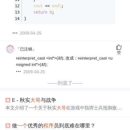
cout
 << 
endl
;
return
0
;
}
2009-04-25
「已注销」
赞
reinterpret_cast <int*>(&f); 改成：reinterpret_cast <u
nsigned int*>(&f);
2009-04-25
——到底了——
E - 秋实
大哥
与战争
本文介绍了
一个
关于秋实
大哥
在游戏中指挥士兵抵御敌人
攻击的算法问题。游戏中士兵排成一列，敌人攻击导致阵
列断开，已阵亡士兵可能复活，秋实
大哥
需实时了解士兵
做
一个
优秀的
程序
员到底难在哪里？
所在阵列长度。文章提供了
C++
代码实现，使用了集合数