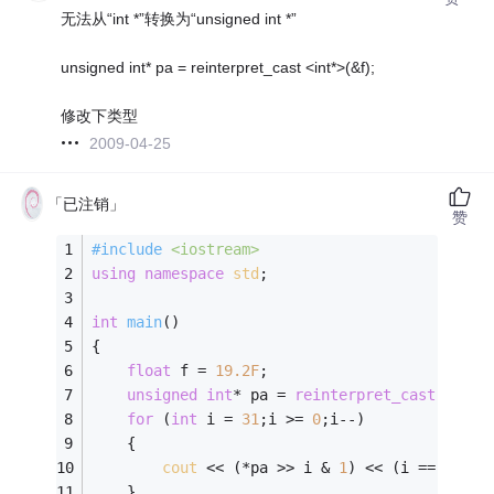
无法从“int *”转换为“unsigned int *”
unsigned int* pa = reinterpret_cast <int*>(&f);
修改下类型
2009-04-25
「已注销」
赞
#
include
<iostream>
using
namespace
std
;
int
main
()
{
float
 f = 
19.2F
;
unsigned
int
* pa = 
reinterpret_cast
 <
unsi
for
 (
int
 i = 
31
;i >= 
0
;i--)
    {
cout
 << (*pa >> i & 
1
) << (i == 
31
 ||
    }