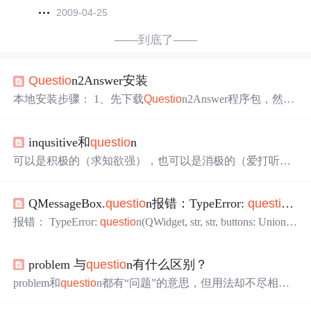
2009-04-25
——到底了——
Que
stio
n2Answer安装
本地安装步骤： 1、先下载
Que
stio
n2Answer程序包，然后
记得到官方下载一个中文语言包zh.zip，官方网站：http://w
ww.
que
stio
n2answer.org/ 2找到Wordpress的安装路径。复制
inqusitive和
que
stio
n
解压开的
Que
stio
n2Answer至wordpress 根目录，例如（C:\x
ampp\htdocs\wp\下）； 最好是重命名一下，因为这个名字
可以是积极的（求知欲强），也可以是消极的（爱打听别
比较长，我重命名
人隐私）。
QMessageBox.
que
stio
n报错：TypeError:
que
stio
n(QW
报错： TypeError:
que
stio
n(QWidget, str, str, buttons: Union
[QMessageBox.StandardButtons, QMessageBox.StandardButto
n] = QMessageBox.StandardButtons(QMessageBox.Yes|QMess
problem 与
que
stio
n有什么区别？
ageBox.No), defaultButton: QMessageBox.StandardButton = Q
MessageBox.NoButton): argument 1
problem和
que
stio
n都有“问题”的意思，但用法却不尽相
同： [解题过程] I．problem指说话者认为难以解决的问