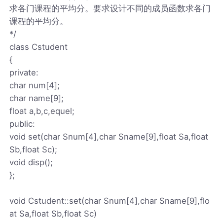
求各门课程的平均分。要求设计不同的成员函数求各门
课程的平均分。
*/
class Cstudent
{
private:
char num[4];
char name[9];
float a,b,c,equel;
public:
void set(char Snum[4],char Sname[9],float Sa,float
Sb,float Sc);
void disp();
};
void Cstudent::set(char Snum[4],char Sname[9],flo
at Sa,float Sb,float Sc)