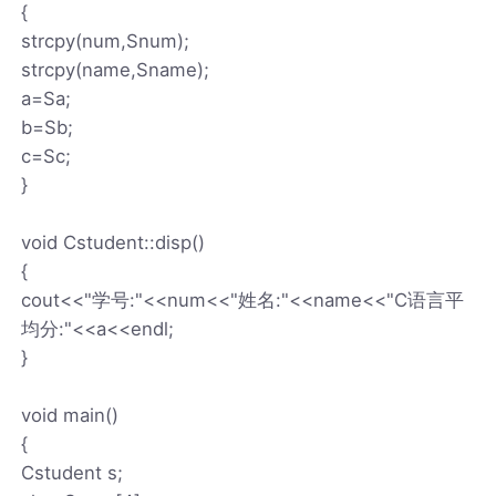
{
strcpy(num,Snum);
strcpy(name,Sname);
a=Sa;
b=Sb;
c=Sc;
}
void Cstudent::disp()
{
cout<<"学号:"<<num<<"姓名:"<<name<<"C语言平
均分:"<<a<<endl;
}
void main()
{
Cstudent s;