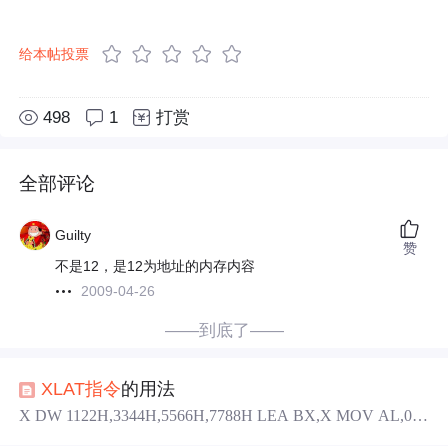
给本帖投票
498
1
打赏
全部评论
Guilty
赞
不是12，是12为地址的内存内容
2009-04-26
——到底了——
XLAT
指令
的用法
X DW 1122H,3344H,5566H,7788H LEA BX,X MOV AL,03
H
XLAT
结果AL为33H
XLAT
作用:将((BX)+(AL))送给(AL)-