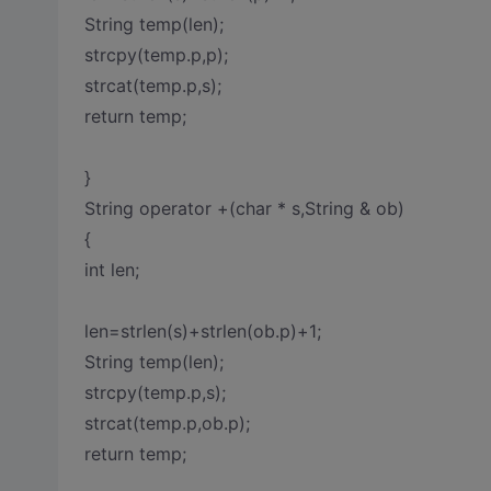
String temp(len);
strcpy(temp.p,p);
strcat(temp.p,s);
return temp;
}
String operator +(char * s,String & ob)
{
int len;
len=strlen(s)+strlen(ob.p)+1;
String temp(len);
strcpy(temp.p,s);
strcat(temp.p,ob.p);
return temp;