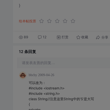
}
给本帖投票
89
12
打赏
分享
收藏
12 条
回复
请发表友善的回复…
bbcby
2009-04-26
可以改为：
#include <iostream.h>
#include <string.h>
class String//注意这里String中的'S'是大写
{
private: