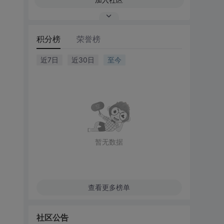
积分榜
荣誉榜
近7日
近30日
至今
暂无数据
查看更多榜单
社区公告