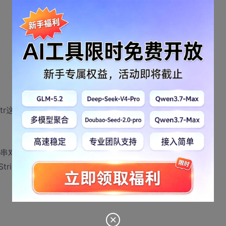
har *str这里实际上就是str是一个串即是一个串对象
是字符串对象
tring & ob);