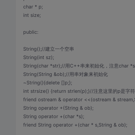
char * p;
int size;
public:
String();//建立一个空串
String(int sz);
String(char *str);//用C++串来初始化，注意c
String(String &ob);//用串对象来初始化
~String(){delete []p;};
int strsize() {return strlen(p);}//注意这里的p
friend ostream & operator <<(ostream & stream,S
String operator +(String & ob);
String operator +(char *s);
friend String operator +(char * s,String & ob);