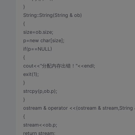
}
String::String(String & ob)
{
size=ob.size;
p=new char[size];
if(p==NULL)
{
cout<<"分配内存出错！"<<endl;
exit(1);
}
strcpy(p,ob.p);
}
ostream & operator <<(ostream & stream,String 
{
stream<<ob.p;
return stream;