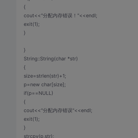
{
cout<<"分配内存错误！"<<endl;
exit(1);
}
}
String::String(char *str)
{
size=strlen(str)+1;
p=new char[size];
if(p==NULL)
{
cout<<"分配内存错误"<<endl;
exit(1);
}
strcpy(p,str);