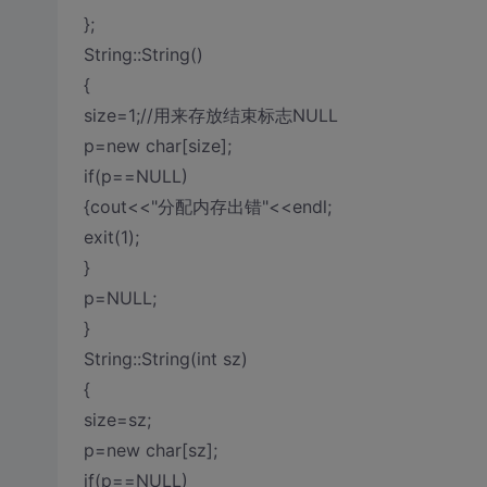
};
String::String()
{
size=1;//用来存放结束标志NULL
p=new char[size];
if(p==NULL)
{cout<<"分配内存出错"<<endl;
exit(1);
}
p=NULL;
}
String::String(int sz)
{
size=sz;
p=new char[sz];
if(p==NULL)