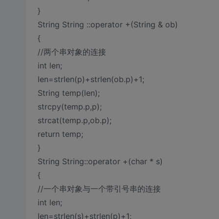
}
String String ::operator +(String & ob)
{
//两个串对象的连接
int len;
len=strlen(p)+strlen(ob.p)+1;
String temp(len);
strcpy(temp.p,p);
strcat(temp.p,ob.p);
return temp;
}
String String::operator +(char * s)
{
//一个串对象与一个带引号串的连接
int len;
len=strlen(s)+strlen(p)+1;