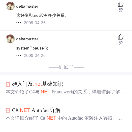
deltamaster
赞
这好像和.net没有多少关系。
2009-04-26
deltamaster
赞
system("pause");
2009-04-26
——到底了——
c#入门及
.net
基础知识
本文介绍了C#与
.NET
Framework的关系，详细讲解了解决
方案、项目和类之间的层次结构，并展示了如何创建和理
解
一个
简单的
控制台
应用程序。文章还提到了在VS2019中
C#
.NET
Autofac 详解
的
基本
操作，如快捷键和解决
控制台
程序一闪而过的
问题
。
本文详细介绍了 C#
.NET
中的 Autofac 依赖注入容器。阐
述了其核心特性，如灵活的服务注册、生命周期管理、模
块化等。还说明了
基本
使用方法，包括引入 NuGet 和最简