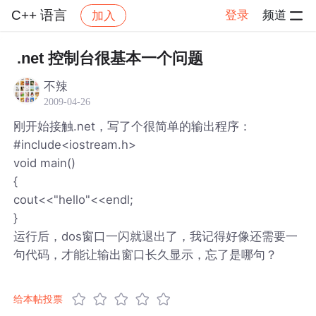
C++ 语言
登录
频道
加入
帖子详情
社区
C++ 语言
.net 控制台很基本一个问题
不辣
2009-04-26
刚开始接触.net，写了个很简单的输出程序：
#include<iostream.h>
void main()
{
cout<<"hello"<<endl;
}
运行后，dos窗口一闪就退出了，我记得好像还需要一
句代码，才能让输出窗口长久显示，忘了是哪句？
给本帖投票