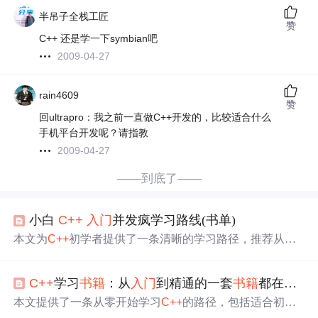
半吊子全栈工匠
赞
C++ 还是学一下symbian吧
2009-04-27
rain4609
赞
回ultrapro：我之前一直做C++开发的，比较适合什么
手机平台开发呢？请指教
2009-04-27
——到底了——
小白
C++
入门
并发疯学习路线(书单)
本文为
C++
初学者提供了一条清晰的学习路径，推荐从
《Accelerated
C++
》或《Essential
C++
》入手，辅以在线资
源，逐步过渡到更深入的《
C++
ProgrammingLanguage》或
C++
学习
书籍
：从
入门
到精通的一套
书籍
都在这里
《
C++
Primer》。文章还介绍了函数库学习资源和追求代码
性能与优雅的进阶
书籍
。
本文提供了一条从零开始学习
C++
的路径，包括适合初学
者的
入门
书籍
、进阶读物以及性能优化和代码风格指南。