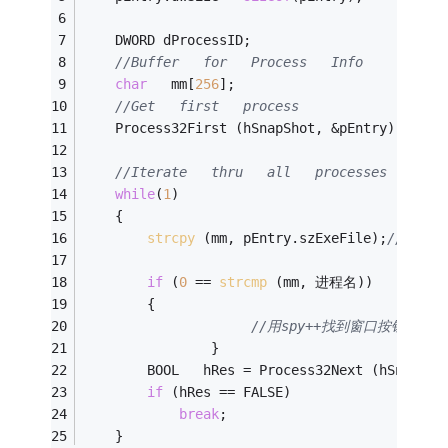
	DWORD dProcessID;
//Buffer   for   Process   Info   
char
   mm[
256
];
//Get   first   process   
	Process32First (hSnapShot, &pEntry);   
//Iterate   thru   all   processes   
while
(
1
)   
	{   
strcpy
 (mm, pEntry.szExeFile);
//store
if
 (
0
 == 
strcmp
 (mm, 进程名))
		{
//用spy++找到窗口按钮的HA
                }
		BOOL   hRes = Process32Next (hSnapSho
if
 (hRes == FALSE)   
break
;
	}