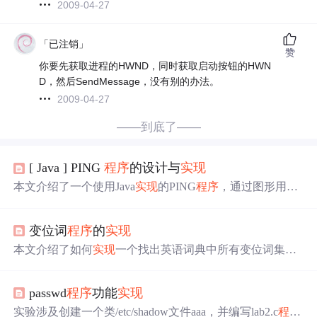
2009-04-27
「已注销」
赞
你要先获取进程的HWND，同时获取启动按钮的HWN
D，然后SendMessage，没有别的办法。
2009-04-27
——到底了——
[ Java ] PING
程序
的设计与
实现
本文介绍了一个使用Java
实现
的PING
程序
，通过图形用户
界面接收用户输入的网址或IP地址，发送Echo请求并显示P
ing结果。文章详细展示了如何创建GUI界面，处理用户输
变位词
程序
的
实现
入，以及执行Ping命令的过程。
本文介绍了如何
实现
一个找出英语词典中所有变位词集合
的
程序
。通过将单词排序并分组，最终输出所有变位词集
合。
passwd
程序
功能
实现
实验涉及创建一个类/etc/shadow文件aaa，并编写lab2.c
程序