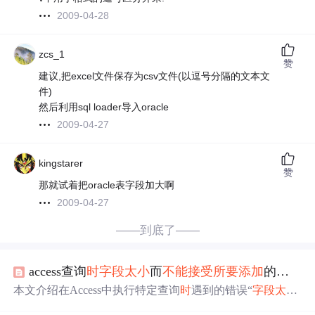
2009-04-28
zcs_1
赞
建议,把excel文件保存为csv文件(以逗号分隔的文本文
件)
然后利用sql loader导入oracle
2009-04-27
kingstarer
赞
那就试着把oracle表字段加大啊
2009-04-27
——到底了——
access查询
时
字段
太小
而
不能
接受
所要
添加
的
数据
的
本文介绍在Access中执行特定查询
时
遇到的错误“
字段
太小
而
不能
接受
所要
添加
的
数据
的
数量
”，并提供了解决方案，