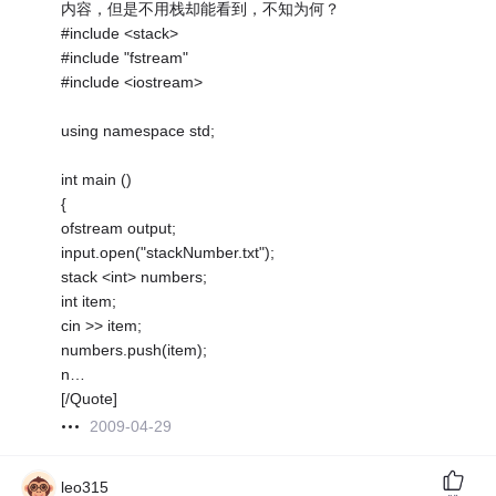
内容，但是不用栈却能看到，不知为何？
#include <stack>
#include "fstream"
#include <iostream>
using namespace std;
int main ()
{
ofstream output;
input.open("stackNumber.txt");
stack <int> numbers;
int item;
cin >> item;
numbers.push(item);
n…
[/Quote]
2009-04-29
leo315