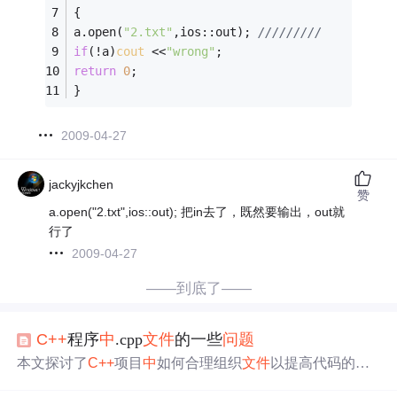
{ 
a.open(
"2.txt"
,ios::out); 
/////////
if
(!a)
cout
 <<
"wrong"
; 
return
0
; 
} 
2009-04-27
jackyjkchen
赞
a.open("2.txt",ios::out); 把in去了，既然要输出，out就
行了
2009-04-27
——到底了——
C++
程序
中
.cpp
文件
的一些
问题
本文探讨了
C++
项目
中
如何合理组织
文件
以提高代码的可
读性和可维护性。通过实例说明了如何避免使用#include te