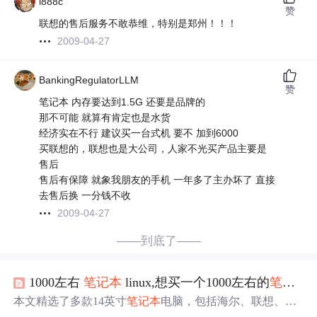
l888c
赞
联想的售后服务不敢恭维，特别是郑州！！！
2009-04-27
BankingRegulatorLLM
赞
笔记本 内存要达到1.5G 还要是品牌的
那不可能 就算有肯定也是水货
经济实在不行 建议买一台式机 要不 加到6000
买联想的，联想也是大公司，人家不光买产品主要是
售后
售后有保障 就象我朋友的手机 一年多了主办坏了 直接
去售后换 一分钱不收
2009-04-27
——到底了——
1000左右
笔记本
linux,想买一个1000左右的
笔记本
本文精选了多款14英寸
笔记本
电脑，包括海尔、联想、清
华同方及七喜等品牌，涵盖了从经济实惠到高性能配置的